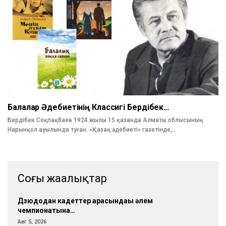
Балалар Әдебиетінің Классигі Бердібек…
Бердібек Соқпақбаев 1924 жылы 15 қазанда Алматы облысының
Нарынқол ауылында туған. «Қазақ әдебиеті» газетінде,…
Соңғы жаңалықтар
Дзюдодан кадеттер арасындағы әлем
чемпионатына…
Авг 5, 2026