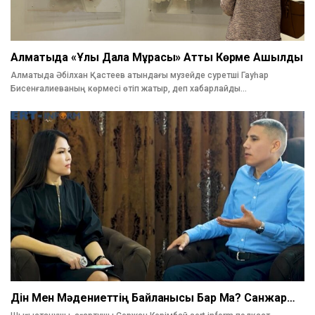
Алматыда «Ұлы Дала Мұрасы» Атты Көрме Ашылды
Алматыда Әбілхан Қастеев атындағы музейде суретші Гауһар
Бисенғалиеваның көрмесі өтіп жатыр, деп хабарлайды…
Дін Мен Мәдениеттің Байланысы Бар Ма? Санжар…