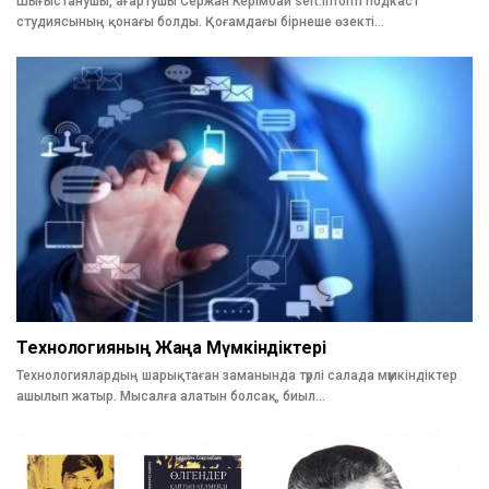
Шығыстанушы, ағартушы Сержан Керімбай sert.inform подкаст
студиясының қонағы болды. Қоғамдағы бірнеше өзекті…
Технологияның Жаңа Мүмкіндіктері
Технологиялардың шарықтаған заманында түрлі салада мүмкіндіктер
ашы­лып жатыр. Мысалға алатын бол­сақ, биыл…