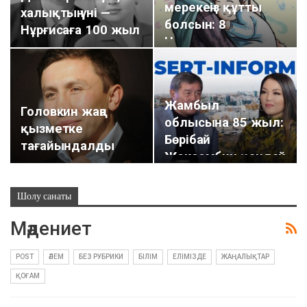
мерекеңіз құтты
халықтың үні —
болсын: 8
Нұрғисаға 100 жыл
Наурызға арналған
сценарии
Жамбыл
Головкин жаңа
облысына 85 жыл:
қызметке
Бөрібай
тағайындалды
Жексембин қандай
әкім болды?
Шолу санаты
Мәдениет
POST
ӘЛЕМ
БЕЗ РУБРИКИ
БІЛІМ
ЕЛІМІЗДЕ
ЖАҢАЛЫҚТАР
ҚОҒАМ