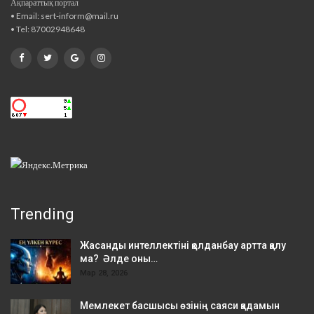
Ақпараттық портал
• Email: sert-inform@mail.ru
• Tel: 87002948648
Trending
Жасанды интеллектіні қолданбау артта қалу
ма? Әлде оны…
Мар 28, 2026
Мемлекет басшысы өзінің саяси қадамын