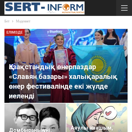
Бет
Мәдениет
ЕЛІМІЗДЕ
Қазақстандық өнерпаздар
«Славян базары» халықаралық
өнер фестивалінде екі жүлде
иеленді
sert-inform
Июл 23, 2026
0
Аяулы анашым,
Домбыраның үні,