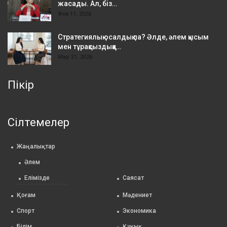
жасады. Ал, біз…
Фев 11, 2026
Стратегиялық осалдық па? Әлде, әлем қысым
мен тұрақсыздыққа…
Мар 31, 2026
Пікір
Сілтемелер
Жаңалықтар
Әлем
Елімізде
Саясат
Қоғам
Мәдениет
Спорт
Экономика
Білім
Құқық