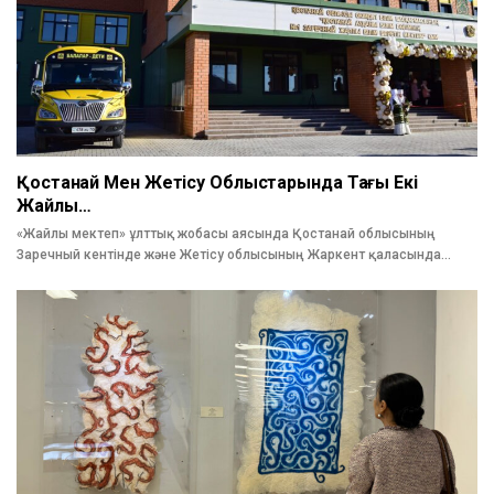
Қостанай Мен Жетісу Облыстарында Тағы Екі
Жайлы…
«Жайлы мектеп» ұлттық жобасы аясында Қостанай облысының
Заречный кентінде және Жетісу облысының Жаркент қаласында…