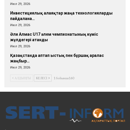
Июл 29, 2026
Инвестициялық алаяқтар жаңа технологияларды
пайдалана…
Июл 29, 2026
Әли Алмас U17 әлем чемпионатының күміс
жүлдегері атанды
Июл 29, 2026
Қазақстанда аптап ыстық пен бұршақ аралас
жаңбыр…
Июл 29, 2026
АЛДЫҢҒЫ
КЕЛЕСІ
1 бойынша160