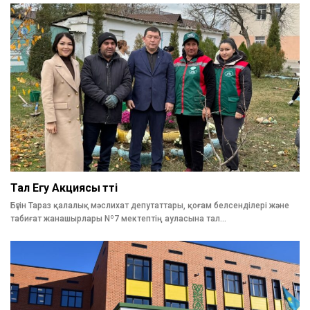
Тал Егу Акциясы Өтті
Бүгін Тараз қалалық мәслихат депутаттары, қоғам белсенділері және
табиғат жанашырлары Nº7 мектептің ауласына тал…