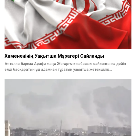
Хаменеиінің Уақытша Мұрагері Сайланды
Аятолла Әлиреза Арафи жаңа Жоғарғы көшбасшы сайланғанға дейін
елді басқаратын үш адамнан тұратын уақытша жетекшілік…