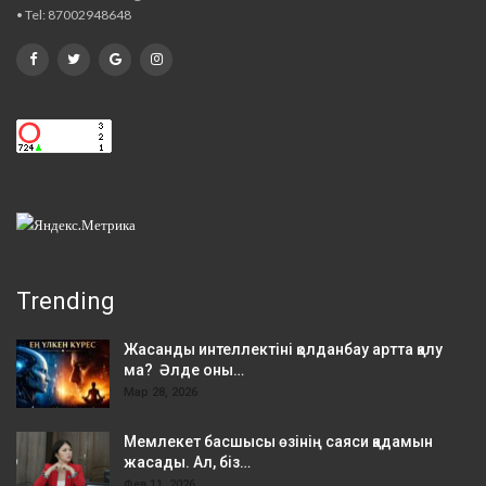
• Tel: 87002948648
Trending
Жасанды интеллектіні қолданбау артта қалу
ма? Әлде оны…
Мар 28, 2026
Мемлекет басшысы өзінің саяси қадамын
жасады. Ал, біз…
Фев 11, 2026