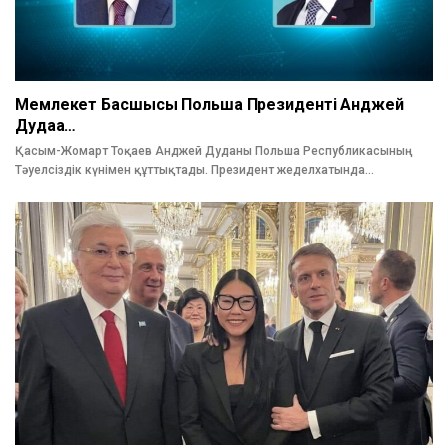
Мемлекет Басшысы Польша Президенті Анджей
Дудаға…
Қасым-Жомарт Тоқаев Анджей Дуданы Польша Республикасының
Тәуелсіздік күнімен құттықтады. Президент жеделхатында…