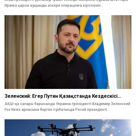
Иранға қарсы ауқымды әскери операцияға кіріскенін…
Зеленский: Егер Путин Қазақстанда Кездескісі…
АҚШ-қа сапары барысында Украина президенті Владимир Зеленский
Fox News арнасына берген сұхбатында Ресей президенті…