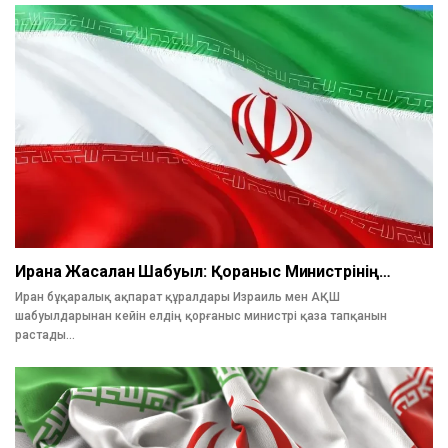
Иранға Жасалған Шабуыл: Қорғаныс Министрінің…
Иран бұқаралық ақпарат құралдары Израиль мен АҚШ
шабуылдарынан кейін елдің қорғаныс министрі қаза тапқанын
растады…