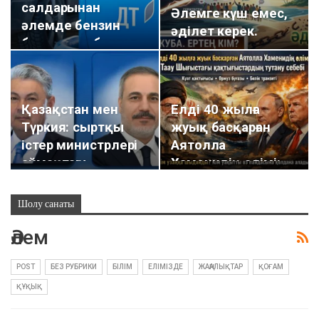
салдарынан
Әлемге күш емес,
әлемде бензин
әділет керек.
бағасы қымбаттап
жатыр
Қазақстан мен
Елді 40 жылға
Түркия: сыртқы
жуық басқарған
істер министрлері
Аятолла
аймақтағы
Хаменидің өлімі:
шиеленіс…
Таяу Шығыстағы…
Шолу санаты
Әлем
POST
БЕЗ РУБРИКИ
БІЛІМ
ЕЛІМІЗДЕ
ЖАҢАЛЫҚТАР
ҚОҒАМ
ҚҰҚЫҚ