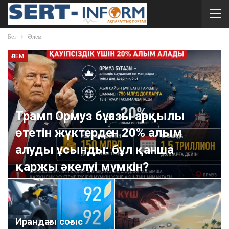
Бет
Әлем
ӘЛЕМ
Трамп Ормуз бұғазы арқылы
өтетін жүктерден 20% алым
алуды ұсынды: бұл қанша
қаржы әкелуі мүмкін?
sert-inform
Июл 19, 2026
0
Ирандағы соғыс