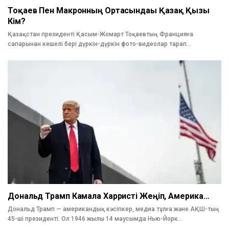
Тоқаев Пен Макронның Ортасындағы Қазақ Қызы
Кім?
Қазақстан президенті Қасым-Жомарт Тоқаевтың Францияға
сапарынан кешелі бері дүркін-дүркін фото-видеолар тарап…
Дональд Трамп Камала Харристі Жеңіп, Америка…
Дональд Трамп — американдық кәсіпкер, медиа тұлға және АҚШ-тың
45-ші президенті. Ол 1946 жылы 14 маусымда Нью-Йорк…