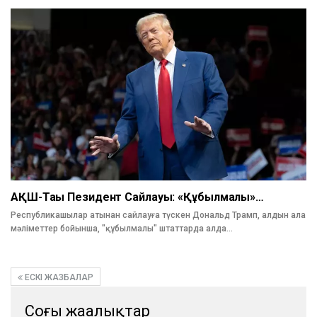
АҚШ-Тағы Пезидент Сайлауы: «құбылмалы»…
Республикашылар атынан сайлауға түскен Дональд Трамп, алдын ала
мәліметтер бойынша, "құбылмалы" штаттарда алда…
ЕСКІ ЖАЗБАЛАР
Соңғы жаңалықтар