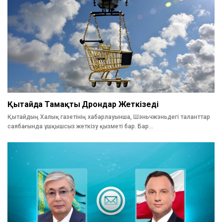
Қытайда Тамақты Дрондар Жеткізеді
Қытайдың Халық газетінің хабарлауынша, Шэньчжэньдегі таланттар
саябағында ұшқышсыз жеткізу қызметі бар. Бар…