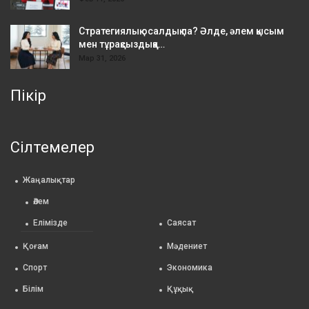
Стратегиялық осалдық па? Әлде, әлем қысым
мен тұрақсыздыққа…
Мар 31, 2026
Пікір
Сілтемелер
Жаңалықтар
Әлем
Елімізде
Саясат
Қоғам
Мәдениет
Спорт
Экономика
Білім
Құқық