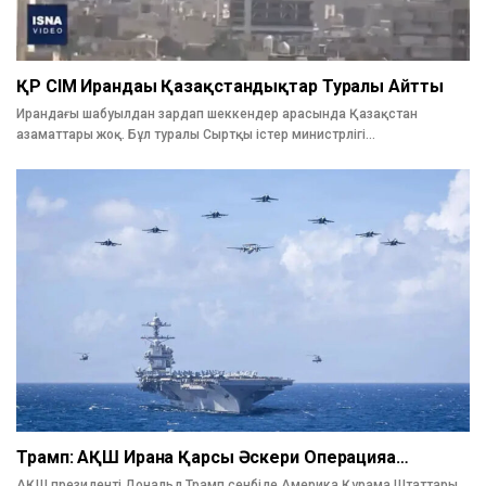
ҚР СІМ Ирандағы Қазақстандықтар Туралы Айтты
Ирандағы шабуылдан зардап шеккендер арасында Қазақстан
азаматтары жоқ. Бұл туралы Сыртқы істер министрлігі…
Трамп: АҚШ Иранға Қарсы Әскери Операцияға…
АҚШ президенті Дональд Трамп сенбіде Америка Құрама Штаттары