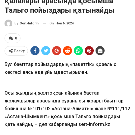
қалалары арасында қосымша
Taльго пойыздары қатынайды
On
Ноя 6, 2024
By
Sert-Inform
0
Бөлісу
Бұл бағыттар пойыздардың «пакеттік» қозғалыс
кестесі аясында ұйымдастырылған.
Осы жылдың желтоқсан айынан бастап
жолаушылар арасында сұранысы жоғары бағыттар
бойынша №101/102 «Астана-Алматы» және №111/112
«Астана-Шымкент» қосымша Тальго пойыздары
қатынайды, – деп хабарлайды sert-inform.kz