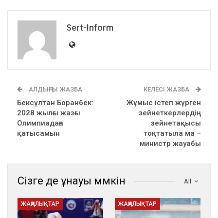
Sert-Inform
АЛДЫҢҒЫ ЖАЗБА
КЕЛЕСІ ЖАЗБА
Бексұлтан Боранбек:
Жұмыс істеп жүрген
2028 жылғы жазғы
зейнеткерлердің
Олимпиадаға
зейнетақысы
қатысамын
тоқтатыла ма –
министр жауабы
Сізге де ұнауы мүмкін
All
ЖАҢАЛЫҚТАР
ЖАҢАЛЫҚТАР