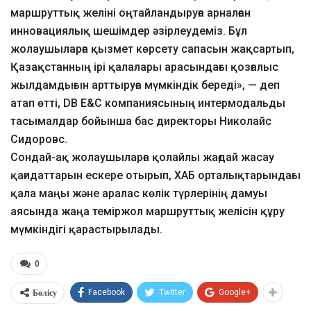
маршруттық желіні оңтайландыруға арналған
инновациялық шешімдер әзірлеудеміз. Бұл
жолаушыларға қызмет көрсету сапасын жақсартып,
Қазақстанның ірі қалалары арасындағы қозғалыс
жылдамдығын арттыруға мүмкіндік береді», — деп
атап өтті, DB E&C компаниясының интермодальды
тасымалдар бойынша бас директоры Николайс
Сидоровс.
Сондай-ақ жолаушыларға қолайлы жағдай жасау
қағидаттарын ескере отырып, ХАБ орталықтарындағы
қала маңы және аралас көлік түрлерінің дамуы
аясында жаңа теміржол маршруттық желісін құру
мүмкіндігі қарастырылады.
0
Бөлісу
Facebook
Twitter
Google+