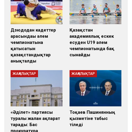
Дзюдодан кадеттер
Қазақстан
арасындағы әлем
академиялық ескек
чемпионатына
есуден U19 әлем
қатысатын
чемпионатында бақ
қазақстандықтар
сынайды
анықталды
ЖАҢАЛЫҚТАР
ЖАҢАЛЫҚТАР
«Әділет» партиясы
Тоқаев Пашинянның
туралы жалған ақпарат
қызметіне табыс
тарады: Бас
тіледі
прокуратура