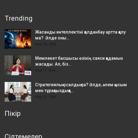
Trending
Жасанды интеллектіні қолданбау артта қалу
ма? Әлде оны…
Мар 28, 2026
Мемлекет басшысы өзінің саяси қадамын
жасады. Ал, біз…
Фев 11, 2026
Стратегиялық осалдық па? Әлде, әлем қысым
мен тұрақсыздыққа…
Мар 31, 2026
Пікір
Сілтемелер