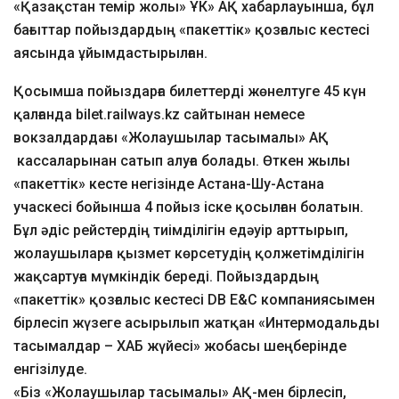
«Қазақстан темір жолы» ҰК» АҚ хабарлауынша, бұл
бағыттар пойыздардың «пакеттік» қозғалыс кестесі
аясында ұйымдастырылған.
Қосымша пойыздарға билеттерді жөнелтуге 45 күн
қалғанда bilet.railways.kz сайтынан немесе
вокзалдардағы «Жолаушылар тасымалы» АҚ
кассаларынан сатып алуға болады. Өткен жылы
«пакеттік» кесте негізінде Астана-Шу-Астана
учаскесі бойынша 4 пойыз іске қосылған болатын.
Бұл әдіс рейстердің тиімділігін едәуір арттырып,
жолаушыларға қызмет көрсетудің қолжетімділігін
жақсартуға мүмкіндік береді. Пойыздардың
«пакеттік» қозғалыс кестесі DB E&C компаниясымен
бірлесіп жүзеге асырылып жатқан «Интермодальды
тасымалдар – ХАБ жүйесі» жобасы шеңберінде
енгізілуде.
«Біз «Жолаушылар тасымалы» АҚ-мен бірлесіп,