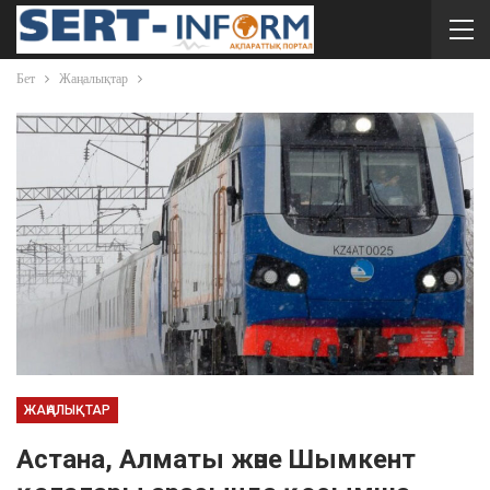
Бет
Жаңалықтар
ЖАҢАЛЫҚТАР
Астана, Алматы және Шымкент