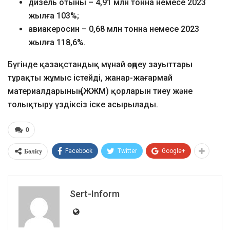
дизель отыны – 4,91 млн тонна немесе 2023
жылға 103%;
авиакеросин – 0,68 млн тонна немесе 2023
жылға 118,6%.
Бүгінде қазақстандық мұнай өңдеу зауыттары
тұрақты жұмыс істейді, жанар-жағармай
материалдарының (ЖЖМ) қорларын тиеу және
толықтыру үздіксіз іске асырылады.
0
Бөлісу
Facebook
Twitter
Google+
Sert-Inform