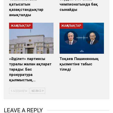
қатысатын
чемпионатында бақ
қазақстандықтар
сынайды
анықталды
ЖАҢАЛЫҚТАР
ЖАҢАЛЫҚТАР
«Әділет» партиясы
Тоқаев Пашинянның
туралы жалған ақпарат
қызметіне табыс
тарады: Бас
тіледі
прокуратура
қылмыстық…
АЛДЫҢҒЫ
КЕЛЕСІ
LEAVE A REPLY