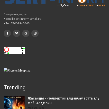
Ақпараттық портал
• Email: sert-inform@mail.ru
• Tel: 87002948648
Trending
Жасанды интеллектіні қолданбау артта қалу
ма? Әлде оны…
Мар 28, 2026