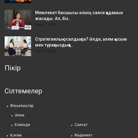
Мемлекет басшысы өзінің саяси қадамын
жасады. Ал, біз…
Фев 11, 2026
Стратегиялық осалдық па? Әлде, әлем қысым
мен тұрақсыздыққа…
Мар 31, 2026
Пікір
Сілтемелер
Жаңалықтар
Әлем
Елімізде
Саясат
Қоғам
Мәдениет