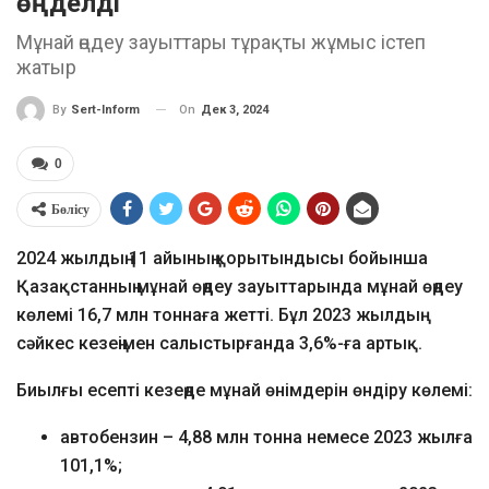
өңделді
Мұнай өңдеу зауыттары тұрақты жұмыс істеп
жатыр
On
Дек 3, 2024
By
Sert-Inform
0
Бөлісу
2024 жылдың 11 айының қорытындысы бойынша
Қазақстанның мұнай өңдеу зауыттарында мұнай өңдеу
көлемі 16,7 млн тоннаға жетті. Бұл 2023 жылдың
сәйкес кезеңімен салыстырғанда 3,6%-ға артық.
Биылғы есепті кезеңде мұнай өнімдерін өндіру көлемі:
автобензин – 4,88 млн тонна немесе 2023 жылға
101,1%;