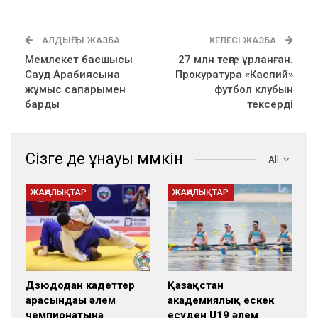
АЛДЫҢҒЫ ЖАЗБА
КЕЛЕСІ ЖАЗБА
Мемлекет басшысы
27 млн теңге ұрланған.
Сауд Арабиясына
Прокуратура «Каспий»
жұмыс сапарымен
футбол клубын
барды
тексерді
Сізге де ұнауы мүмкін
All
ЖАҢАЛЫҚТАР
ЖАҢАЛЫҚТАР
Дзюдодан кадеттер
Қазақстан
арасындағы әлем
академиялық ескек
чемпионатына
есуден U19 әлем