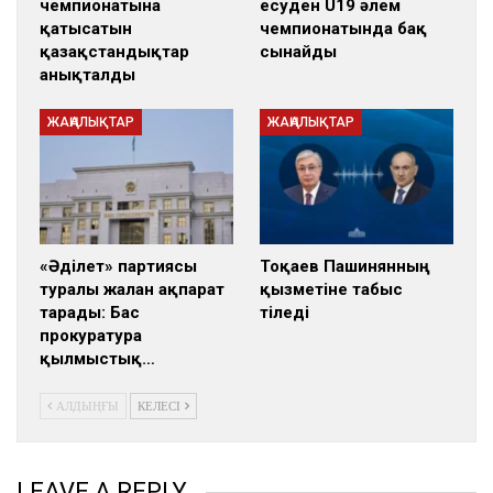
чемпионатына
есуден U19 әлем
қатысатын
чемпионатында бақ
қазақстандықтар
сынайды
анықталды
ЖАҢАЛЫҚТАР
ЖАҢАЛЫҚТАР
«Әділет» партиясы
Тоқаев Пашинянның
туралы жалған ақпарат
қызметіне табыс
тарады: Бас
тіледі
прокуратура
қылмыстық…
АЛДЫҢҒЫ
КЕЛЕСІ
LEAVE A REPLY