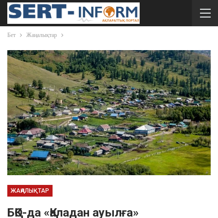
Бет
Жаңалықтар
ЖАҢАЛЫҚТАР
БҚО-да «Қаладан ауылға»