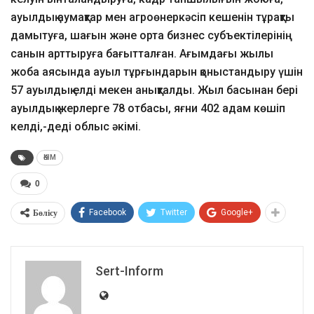
ауылдық аумақтар мен агроөнеркәсіп кешенін тұрақты
дамытуға, шағын және орта бизнес субъектілерінің
санын арттыруға бағытталған. Ағымдағы жылы
жоба аясында ауыл тұрғындарын қоныстандыру үшін
57 ауылдық елді мекен анықталды. Жыл басынан бері
ауылдық жерлерге 78 отбасы, яғни 402 адам көшіп
келді,-деді облыс әкімі.
ӘКІМ
0
Бөлісу
Facebook
Twitter
Google+
Sert-Inform