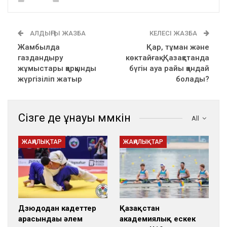
АЛДЫҢҒЫ ЖАЗБА
КЕЛЕСІ ЖАЗБА
Жамбылда
Қар, тұман және
газдандыру
көктайғақ: Қазақстанда
жұмыстары қарқынды
бүгін ауа райы қандай
жүргізіліп жатыр
болады?
Сізге де ұнауы мүмкін
All
ЖАҢАЛЫҚТАР
ЖАҢАЛЫҚТАР
Дзюдодан кадеттер
Қазақстан
арасындағы әлем
академиялық ескек