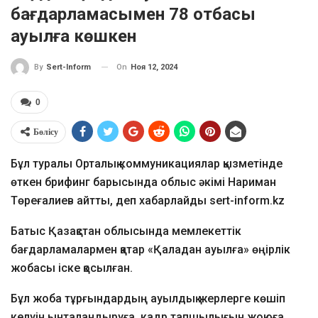
бағдарламасымен 78 отбасы
ауылға көшкен
On
Ноя 12, 2024
By
Sert-Inform
0
Бөлісу
Бұл туралы Орталық коммуникациялар қызметінде
өткен брифинг барысында облыс әкімі Нариман
Төреғалиев айтты, деп хабарлайды sert-inform.kz
Батыс Қазақстан облысында мемлекеттік
бағдарламалармен қатар «Қаладан ауылға» өңірлік
жобасы іске қосылған.
Бұл жоба тұрғындардың ауылдық жерлерге көшіп
келуін ынталандыруға, кадр тапшылығын жоюға,