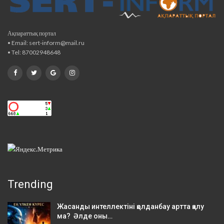
Ақпараттық портал
• Email: sert-inform@mail.ru
• Tel: 87002948648
Trending
Жасанды интеллектіні қолданбау артта қалу
ма? Әлде оны…