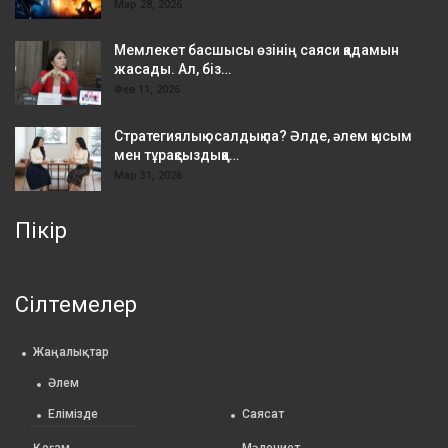
Мар 28, 2026
Мемлекет басшысы өзінің саяси қадамын
жасады. Ал, біз…
Фев 11, 2026
Стратегиялық осалдық па? Әлде, әлем қысым
мен тұрақсыздыққа…
Мар 31, 2026
Пікір
Сілтемелер
Жаңалықтар
Әлем
Елімізде
Саясат