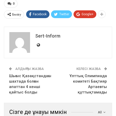
0
Бөлісу
Facebook
Twitter
Google+
Sert-Inform
АЛДЫҢҒЫ ЖАЗБА
КЕЛЕСІ ЖАЗБА
Шығыс Қазақстандағы
Ұлттық Олимпиада
шахтада болған
комитеті Бақтияр
апаттан 4 кенші
Артаевты
қайтыс болды
құттықтамады
Сізге де ұнауы мүмкін
All