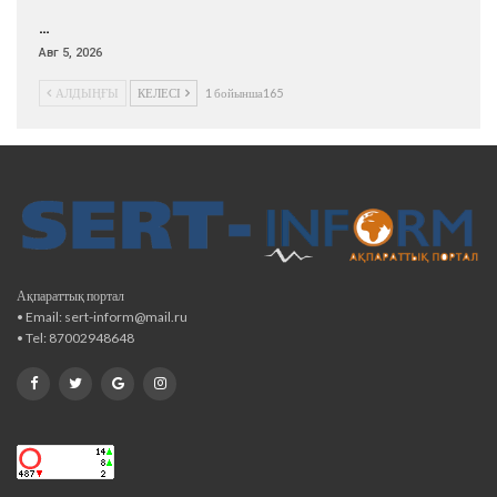
…
Авг 5, 2026
АЛДЫҢҒЫ
КЕЛЕСІ
1 бойынша165
Ақпараттық портал
• Email: sert-inform@mail.ru
• Tel: 87002948648