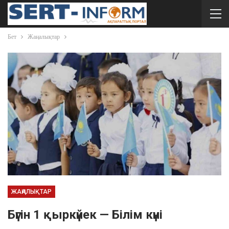
Бет
Жаңалықтар
ЖАҢАЛЫҚТАР
Бүгін 1 қыркүйек — Білім күні