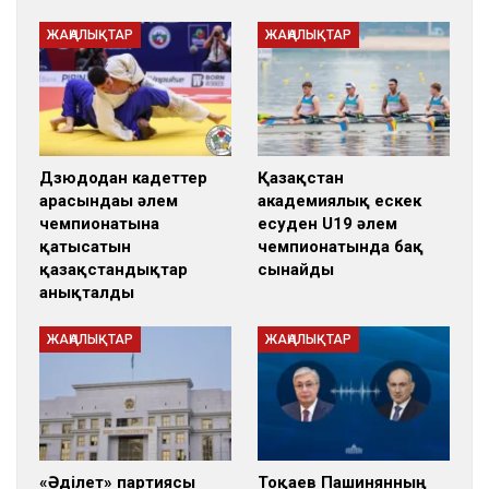
ЖАҢАЛЫҚТАР
ЖАҢАЛЫҚТАР
Дзюдодан кадеттер
Қазақстан
арасындағы әлем
академиялық ескек
чемпионатына
есуден U19 әлем
қатысатын
чемпионатында бақ
қазақстандықтар
сынайды
анықталды
ЖАҢАЛЫҚТАР
ЖАҢАЛЫҚТАР
«Әділет» партиясы
Тоқаев Пашинянның