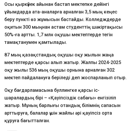
Осы қыркүйек айынан бастап мектепке дейінгі
ұйымдарда ата-аналарға арналған 3,5 мың кеңес
беру пункті өз жұмысын бастайды. Колледждерде
оқитын 300 мыңнан астам студенттің шәкіртақысы
50%-ға артты. 1,7 млн оқушы мектептерде тегін
тамақтанумен қамтылады.
87 мың қазақстандық оқушы оқу жылын жаңа
мектептерде қарсы алып жатыр. Жалпы 2024-2025
оқу жылы 536 мың оқушы орнына арналған 302
мектеп пайдалануға беріледі деп жоспарланып отыр.
Оқу бағдарламасына буллингке қарсы іс-
шаралардың бірі – «Қауіпсіздік сабағы» енгізіліп
жатыр. Мұның барлығы отандық білімнің сапасын
арттыруға, балалар үшін жайлы әрі қауіпсіз орта
құруға бағытталған.