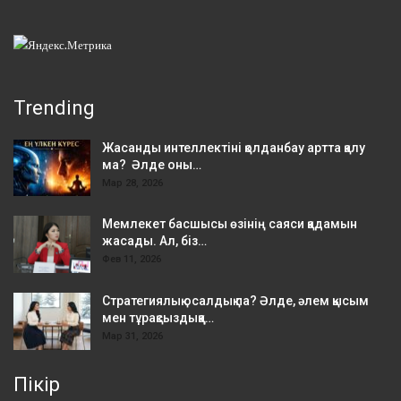
Trending
Жасанды интеллектіні қолданбау артта қалу
ма? Әлде оны…
Мар 28, 2026
Мемлекет басшысы өзінің саяси қадамын
жасады. Ал, біз…
Фев 11, 2026
Стратегиялық осалдық па? Әлде, әлем қысым
мен тұрақсыздыққа…
Мар 31, 2026
Пікір