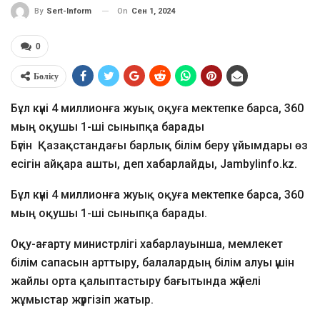
On
Сен 1, 2024
By
Sert-Inform
0
Бөлісу
Бұл күні 4 миллионға жуық оқуға мектепке барса, 360
мың оқушы 1-ші сыныпқа барады
Бүгін Қазақстандағы барлық білім беру ұйымдары өз
есігін айқара ашты, деп хабарлайды, Jambylinfo.kz.
Бұл күні 4 миллионға жуық оқуға мектепке барса, 360
мың оқушы 1-ші сыныпқа барады.
Оқу-ағарту министрлігі хабарлауынша, мемлекет
білім сапасын арттыру, балалардың білім алуы үшін
жайлы орта қалыптастыру бағытында жүйелі
жұмыстар жүргізіп жатыр.