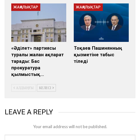
ЖАҢАЛЫҚТАР
ЖАҢАЛЫҚТАР
«Әділет» партиясы
Тоқаев Пашинянның
туралы жалған ақпарат
қызметіне табыс
тарады: Бас
тіледі
прокуратура
қылмыстық…
АЛДЫҢҒЫ
КЕЛЕСІ
LEAVE A REPLY
Your email address will not be published.