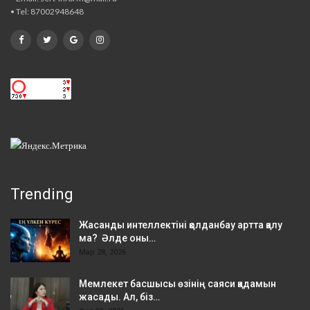
• Tel: 87002948648
Trending
Жасанды интеллектіні қолданбау артта қалу
ма? Әлде оны…
Мар 28, 2026
Мемлекет басшысы өзінің саяси қадамын
жасады. Ал, біз…