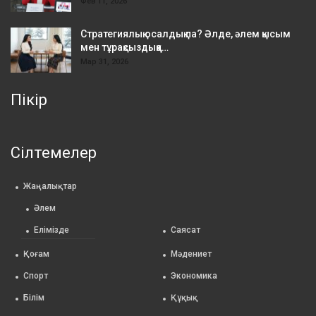
Фев 11, 2026
Стратегиялық осалдық па? Әлде, әлем қысым
мен тұрақсыздыққа…
Мар 31, 2026
Пікір
Сілтемелер
Жаңалықтар
Әлем
Елімізде
Саясат
Қоғам
Мәдениет
Спорт
Экономика
Білім
Құқық