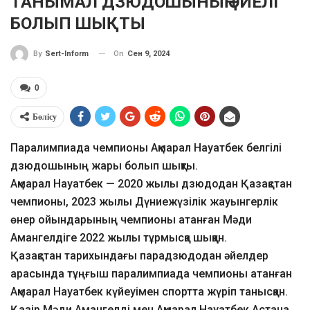
ТАНЫМАЛ ДЗЮДОШЫНЫҢ ӘЙЕЛІ
БОЛЫП ШЫҚТЫ
On
Сен 9, 2024
By
Sert-Inform
0
Бөлісу
Паралимпиада чемпионы Ақмарал Науатбек белгілі
дзюдошының жары болып шықты.
Ақмарал Науатбек — 2020 жылы дзюдодан Қазақстан
чемпионы, 2023 жылы Дүниежүзілік жауынгерлік
өнер ойындарының чемпионы атанған Мәди
Амангелдіге 2022 жылы тұрмысқа шыққан.
Қазақстан тарихындағы парадзюдодан әйелдер
арасында тұңғыш паралимпиада чемпионы атанған
Ақмарал Науатбек күйеуімен спортта жүріп танысқан.
Қазір Мәди Амангелді мен Ақмарал Науатбек Астана