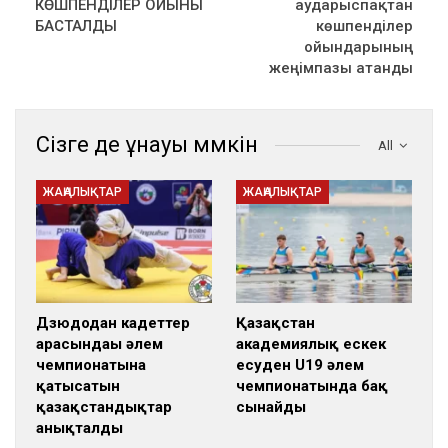
КӨШПЕНДІЛЕР ОЙЫНЫ
аударыспақтан
БАСТАЛДЫ
көшпенділер
ойындарының
жеңімпазы атанды
Сізге де ұнауы мүмкін
All
ЖАҢАЛЫҚТАР
ЖАҢАЛЫҚТАР
Дзюдодан кадеттер
Қазақстан
арасындағы әлем
академиялық ескек
чемпионатына
есуден U19 әлем
қатысатын
чемпионатында бақ
қазақстандықтар
сынайды
анықталды