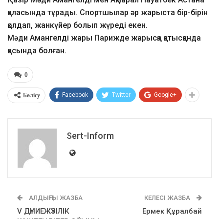
қаласында тұрады. Спортшылар әр жарыста бір-бірін
қолдап, жанкүйер болып жүреді екен.
Мәди Амангелді жары Парижде жарысқа қатысқанда
қасында болған.
0
Бөлісу
Facebook
Twitter
Google+
Sert-Inform
АЛДЫҢҒЫ ЖАЗБА
КЕЛЕСІ ЖАЗБА
V ДҮНИЕЖҮЗІЛІК
Ермек Құралбай