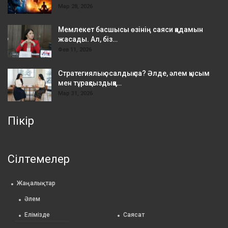
Мар 28, 2026
Мемлекет басшысы өзінің саяси қадамын
жасады. Ал, біз…
Фев 11, 2026
Стратегиялық осалдық па? Әлде, әлем қысым
мен тұрақсыздыққа…
Мар 31, 2026
Пікір
Сілтемелер
Жаңалықтар
Әлем
Елімізде
Саясат