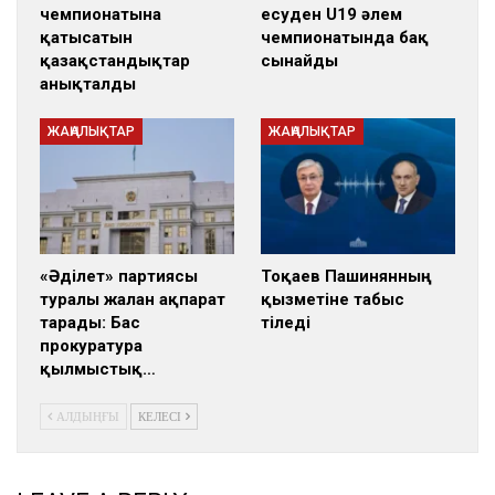
чемпионатына
есуден U19 әлем
қатысатын
чемпионатында бақ
қазақстандықтар
сынайды
анықталды
ЖАҢАЛЫҚТАР
ЖАҢАЛЫҚТАР
«Әділет» партиясы
Тоқаев Пашинянның
туралы жалған ақпарат
қызметіне табыс
тарады: Бас
тіледі
прокуратура
қылмыстық…
АЛДЫҢҒЫ
КЕЛЕСІ