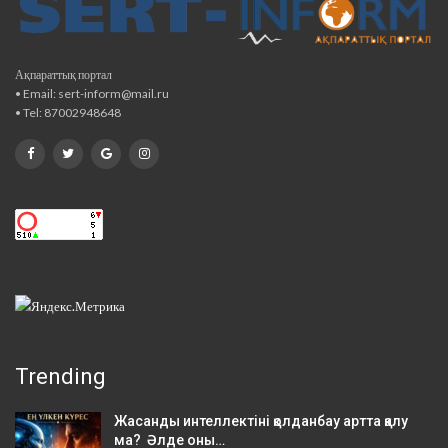
Ақпараттық портал
• Email: sert-inform@mail.ru
• Tel: 87002948648
Trending
Жасанды интеллектіні қолданбау артта қалу
ма? Әлде оны…