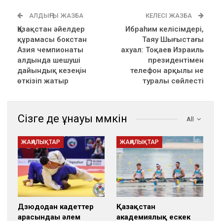
АЛДЫҢҒЫ ЖАЗБА
КЕЛЕСІ ЖАЗБА
Қазақстан әйелдер
Ибраһим келісімдері,
құрамасы бокстан
Таяу Шығыстағы
Азия чемпионаты
ахуал: Тоқаев Израиль
алдында шешуші
президентімен
дайындық кезеңін
телефон арқылы не
өткізіп жатыр
туралы сөйлесті
Сізге де ұнауы мүмкін
All
ЖАҢАЛЫҚТАР
ЖАҢАЛЫҚТАР
Дзюдодан кадеттер
Қазақстан
арасындағы әлем
академиялық ескек