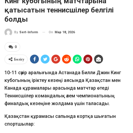
Кинг кубогының матчтарына
қатысатын теннисшілер белгілі
болды
On
Мар 18, 2026
By
Sert-Inform
0
Бөлісу
10-11 сәуір аралығында Астанада Билли Джин Кинг
кубогының іріктеу кезеңі аясында Қазақстан мен
Канада құрамалары арасында матчтар өтеді
Теннисшілер командалық әлем чемпионатының
финалдық кезеңіне жолдама үшін таласады.
Қазақстан құрамасы сапында кортқа шығатын
спортшылар: