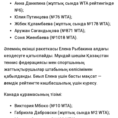
Анна Данилина (жұптық сында WTA рейтингінде
№6);
Юлия Путинцева (№76 WTA);
Жібек Құламбаева (жұптық сында №178 WTA);
Аружан Сағандықова (№871 WTA);
Соня Жиенбаева (№1018 WTA).
Әлемнің екінші ракеткасы Елена Рыбакина алдағы
кездесуге қатыспайды. Мұндай шешім Қазақстан
теннис федерациясы мен спортшының
жаттықтырушылар штабының келісімімен
қабылданды. Биыл Елена үшін басты мақсат —
әлемдік рейтингте көшбасшылық үшін күресу.
Канада құрамасының тізімі:
Виктория Мбоко (№10 WTA);
Габриэла Дабровски (жұптық сында №2 WTA);