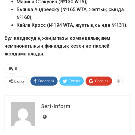
Марина Стакусич (№130 WTA);
Бьянка Андрееску (№165 WTA, жұптық сында
№160);
Кайла Кросс (№194 WTA, жұптық сында №131).
Бұл кездесудің жеңімпазы командалық әлем
чемпионатының финалдық кезеңіне тікелей
жолдама алады.
0
Бөлісу
Facebook
Twitter
Google+
Sert-Inform