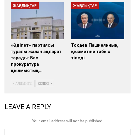
ЖАҢАЛЫҚТАР
ЖАҢАЛЫҚТАР
«Әділет» партиясы
Тоқаев Пашинянның
туралы жалған ақпарат
қызметіне табыс
тарады: Бас
тіледі
прокуратура
қылмыстық…
АЛДЫҢҒЫ
КЕЛЕСІ
LEAVE A REPLY
Your email address will not be published.