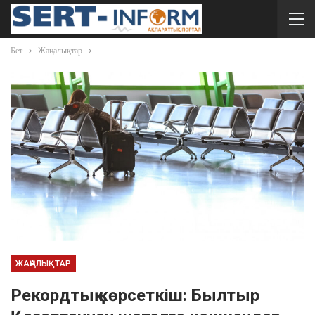
Бет
Жаңалықтар
ЖАҢАЛЫҚТАР
Рекордтық көрсеткіш: Былтыр