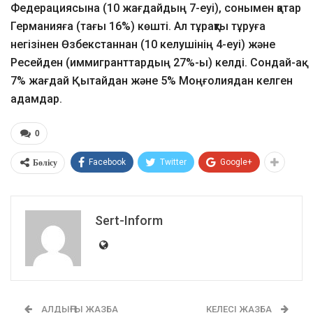
Федерациясына (10 жағдайдың 7-еуі), сонымен қатар
Германияға (тағы 16%) көшті. Ал тұрақты тұруға
негізінен Өзбекстаннан (10 келушінің 4-еуі) және
Ресейден (иммигранттардың 27%-ы) келді. Сондай-ақ
7% жағдай Қытайдан және 5% Моңғолиядан келген
адамдар.
0
Бөлісу
Facebook
Twitter
Google+
Sert-Inform
АЛДЫҢҒЫ ЖАЗБА
КЕЛЕСІ ЖАЗБА