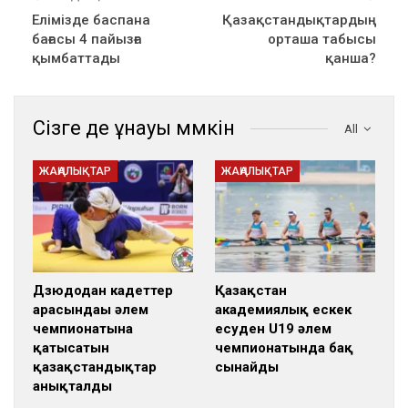
Елімізде баспана
Қазақстандықтардың
бағасы 4 пайызға
орташа табысы
қымбаттады
қанша?
Сізге де ұнауы мүмкін
All
ЖАҢАЛЫҚТАР
ЖАҢАЛЫҚТАР
Дзюдодан кадеттер
Қазақстан
арасындағы әлем
академиялық ескек
чемпионатына
есуден U19 әлем
қатысатын
чемпионатында бақ
қазақстандықтар
сынайды
анықталды