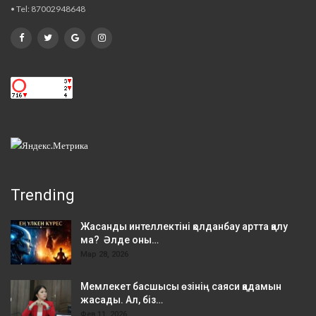
• Tel: 87002948648
Trending
Жасанды интеллектіні қолданбау артта қалу
ма? Әлде оны…
Мар 28, 2026
Мемлекет басшысы өзінің саяси қадамын
жасады. Ал, біз…
Фев 11, 2026