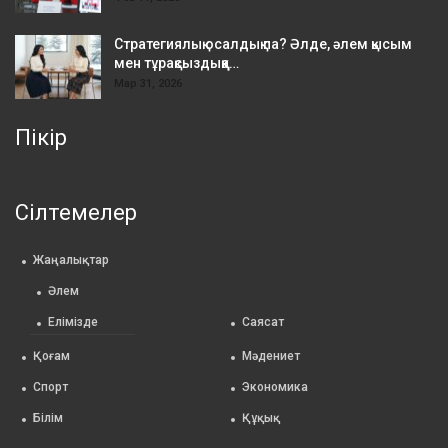
Стратегиялық осалдық па? Әлде, әлем қысым
мен тұрақсыздыққа…
Мар 31, 2026
Пікір
Сілтемелер
Жаңалықтар
Әлем
Елімізде
Саясат
Қоғам
Мәдениет
Спорт
Экономика
Білім
Құқық