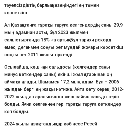
тәуелсіздіктің барлық кезеңіндегі ең төмен
көрсеткіш.
Ал Қазақстанға тұрақты тұруға келгендердің саны 29,9
мың адамнан асты, бұл 2023 жылмен
салыстырғанда 18%-ға артық. Бұл тарихи рекорд
емес, дегенмен соңғы рет мұндай жоғары көрсеткіш
соңғы рет 2011 жылы тіркелді.
Осылайша, көші-қон сальдосы (келгендер саны
минус кеткендер саны) екінші жыл қатарынан оң
аймақта қалады. Шамамен 17,2 мың адам. Бұл – 2006
жылдан бергі ең жақсы нәтиже. Айта кету керек, 2012-
2022 жылдар аралығында жыл сайын сальдо теріс
болды. Яғни келгеннен гөрі тұрақты тұруға кеткендер
көп болды.
2024 жылы қазақстандықтар көбінесе Ресей