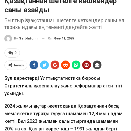
Қазақстаннан шетелге көшкендер
саны азайды
Былтыр Қазақстаннан шетелге кеткендер саны ел
тарихындағы ең төменгі деңгейге жетті
On
Фев 11, 2025
By
Sert-Inform
0
Бөлісу
Бұл деректерді Ұлттық статистика бюросы
Стратегиялық жоспарлау және реформалар агенттігі
ұсынды.
2024 жылғы қаңтар-желтоқсанда Қазақстаннан басқа
мемлекетке тұрақты тұруға шамамен 12,8 мың адам
кетті. Бұл 2023 жылмен салыстырғанда шамамен
20%-ға аз. Қазіргі көрсеткіш – 1991 жылдан бергі