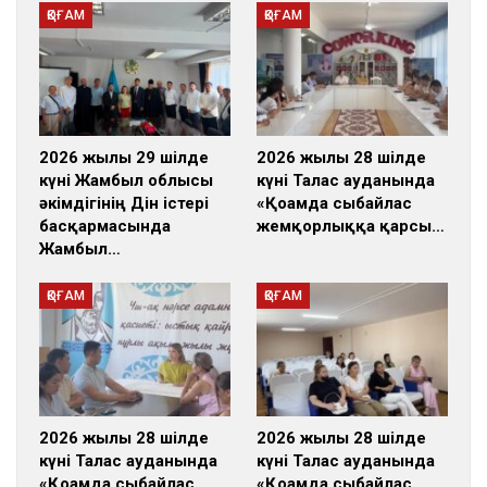
ҚОҒАМ
ҚОҒАМ
2026 жылғы 29 шілде
2026 жылғы 28 шілде
күні Жамбыл облысы
күні Талас ауданында
әкімдігінің Дін істері
«Қоғамда сыбайлас
басқармасында
жемқорлыққа қарсы…
Жамбыл…
ҚОҒАМ
ҚОҒАМ
2026 жылғы 28 шілде
2026 жылғы 28 шілде
күні Талас ауданында
күні Талас ауданында
«Қоғамда сыбайлас
«Қоғамда сыбайлас