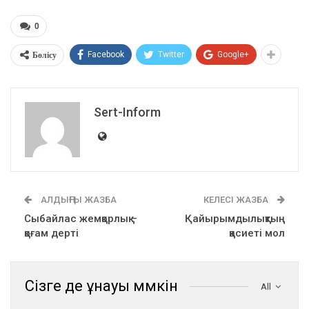
0
Бөлісу
Facebook
Twitter
Google+
Sert-Inform
АЛДЫҢҒЫ ЖАЗБА
КЕЛЕСІ ЖАЗБА
Сыбайлас жемқорлық –
Қайырымдылықтың
қоғам дерті
қасиеті мол
Сізге де ұнауы мүмкін
All