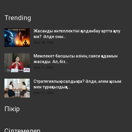
Trending
Жасанды интеллектіні қолданбау артта қалу
ма? Әлде оны…
Мар 28, 2026
Мемлекет басшысы өзінің саяси қадамын
жасады. Ал, біз…
Фев 11, 2026
Стратегиялық осалдық па? Әлде, әлем қысым
мен тұрақсыздыққа…
Мар 31, 2026
Пікір
Сілтемелер