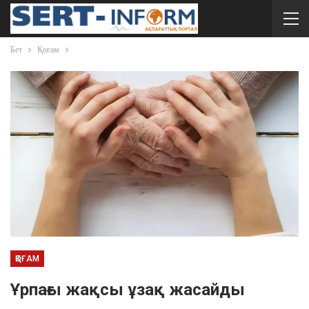
Бет
Қоғам
ҚОҒАМ
Ұрпағы жақсы ұзақ жасайды