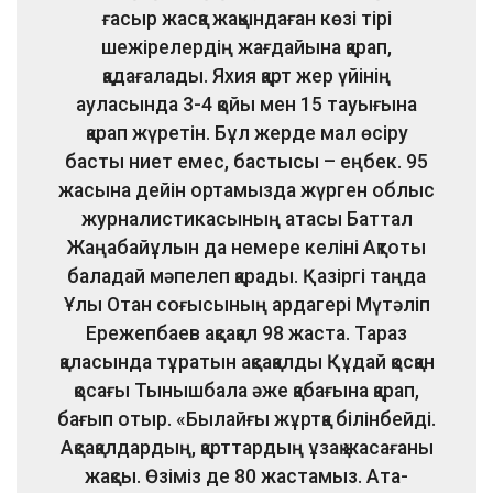
ғасыр жасқа жақындаған көзі тірі
шежірелердің жағдайына қарап,
қадағалады. Яхия қарт жер үйінің
ауласында 3-4 қойы мен 15 тауығына
қарап жүретін. Бұл жерде мал өсіру
басты ниет емес, бастысы – еңбек. 95
жасына дейін ортамызда жүрген облыс
журналистикасының атасы Баттал
Жаңабайұлын да немере келіні Ақтоты
баладай мәпелеп қарады. Қазіргі таңда
Ұлы Отан соғысының ардагері Мүтәліп
Ережепбаев ақсақал 98 жаста. Тараз
қаласында тұратын ақсақалды Құдай қосқан
қосағы Тынышбала әже қабағына қарап,
бағып отыр. «Былайғы жұртқа білінбейді.
Ақсақалдардың, қарттардың ұзақ жасағаны
жақсы. Өзіміз де 80 жастамыз. Ата-