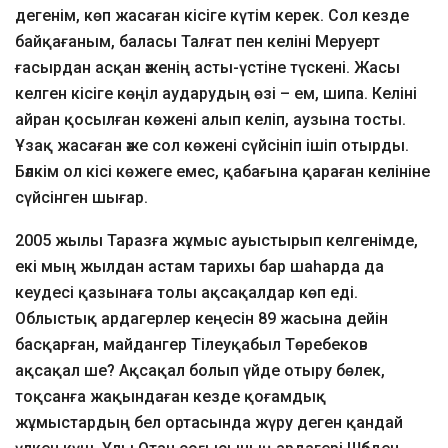
дегенім, көп жасаған кісіге күтім керек. Сол кезде
байқағаным, баласы Талғат пен келіні Меруерт
ғасырдан асқан әженің асты-үстіне түскені. Жасы
келген кісіге көңіл аударудың өзі – ем, шипа. Келіні
айран қосылған көжені алып келіп, аузына тосты.
Ұзақ жасаған әже сол көжені сүйсініп ішіп отырды.
Бәлкім ол кісі көжеге емес, қабағына қараған келініне
сүйсінген шығар.
2005 жылы Таразға жұмыс ауыстырып келгенімде,
екі мың жылдан астам тарихы бар шаһарда да
кеудесі қазынаға толы ақсақалдар көп еді.
Облыстық ардагерлер кеңесін 89 жасына дейін
басқарған, майдангер Тілеуқабыл Төребеков
ақсақал ше? Ақсақал болып үйде отыру бөлек,
тоқсанға жақындаған кезде қоғамдық
жұмыстардың бел ортасында жүру деген қандай