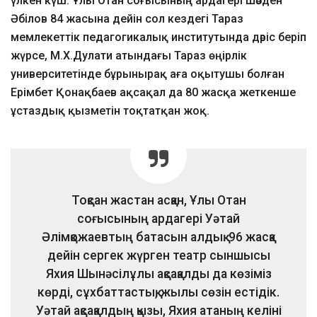
үлкен күш. Ұлы Отан соғысының ардагері Шәбден
Әбілов 84 жасына дейін сол кездегі Тараз
мемлекеттік педагогикалық институтында дәріс беріп
жүрсе, М.Х.Дулати атындағы Тараз өңірлік
университетінде бұрынырақ аға оқытушы болған
Ерімбет Қонақбаев ақсақал да 80 жасқа жеткенше
ұстаздық қызметін тоқтатқан жоқ.
Тоқсан жастан асқан, Ұлы Отан
соғысының ардагері Уәтай
Әлімқожаевтың батасын алдық. 96 жасқа
дейін сергек жүрген театр сыншысы
Яхия Шынәсілұлы ақсақалды да көзіміз
көрді, сұхбаттастық, жылы сөзін естідік.
Уәтай ақсақалдың қызы, Яхия атаның келіні