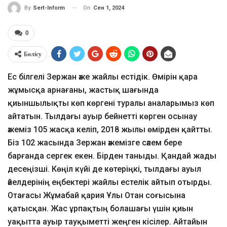
On
Сен 1, 2024
By
Sert-Inform
0
Бөлісу
Ес білгелі Зержан әже жайлы естідік. Өмірін қара
жұмысқа арнағаны, жастық шағында
қиыншылықты көп көргені туралы аналарымыз көп
айтатын. Тылдағы ауыр бейнетті көрген осынау
әжеміз 105 жасқа келіп, 2018 жылы өмірден қайтты.
Біз 102 жасында Зержан әжемізге сәлем бере
барғанда сергек екен. Бірден таныды. Қандай жады
десеңізші. Көңіл күйі де көтеріңкі, тылдағы ауыл
әйелдерінің еңбектері жайлы естелік айтып отырды.
Отағасы Жұмабай қария Ұлы Отан соғысына
қатысқан. Жас ұрпақтың болашағы үшін қиын
уақытта ауыр тауқыметті жеңген кісілер. Айтайын