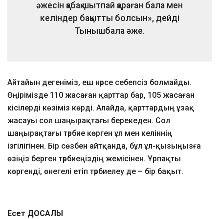
әжесін қабақ шытпай қараған бала мен
келіндер бақытты болсын», дейді
Тынышбала әже.
Айтайын дегеніміз, еш нәрсе себепсіз болмайды.
Өңірімізде 110 жасаған қарттар бар, 105 жасаған
кісілерді көзіміз көрді. Алайда, қарттардың ұзақ
жасауы сол шаңырақтағы берекеден. Сол
шаңырақтағы тәрбие көрген ұл мен келіннің
ізгілігінен. Бір сөзбен айтқанда, бұл ұл-қызыңызға
өзіңіз берген тәрбиеңіздің жемісінен. Ұрпақты
көргенді, өнегелі етіп тәрбиелеу де – бір бақыт.
Есет ДОСАЛЫ