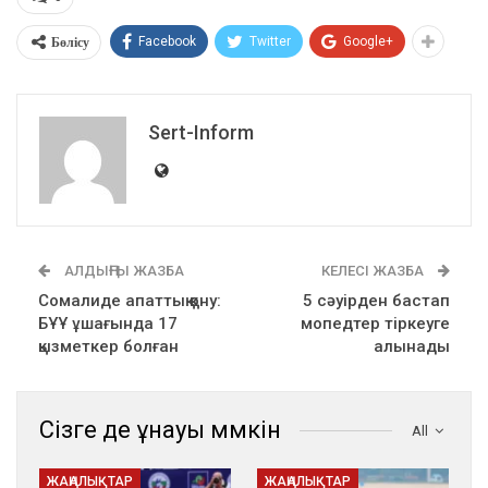
Бөлісу
Facebook
Twitter
Google+
Sert-Inform
АЛДЫҢҒЫ ЖАЗБА
КЕЛЕСІ ЖАЗБА
Сомалиде апаттық қону:
5 сәуірден бастап
БҰҰ ұшағында 17
мопедтер тіркеуге
қызметкер болған
алынады
Сізге де ұнауы мүмкін
All
ЖАҢАЛЫҚТАР
ЖАҢАЛЫҚТАР