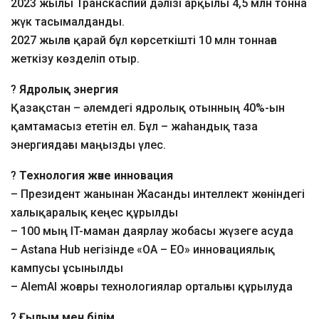
2023 жылы Транскаспий дәлізі арқылы 4,5 млн тонна
жүк тасымалданды.
2027 жылға қарай бұл көрсеткішті 10 млн тоннаға
жеткізу көзделіп отыр.
?
Ядролық энергия
Қазақстан – әлемдегі ядролық отынның 40%-ын
қамтамасыз ететін ел. Бұл – жаһандық таза
энергиядағы маңызды үлес.
?
Технология және инновация
– Президент жанынан Жасанды интеллект жөніндегі
халықаралық кеңес құрылды
– 100 мың IT-маман даярлау жобасы жүзеге асуда
– Astana Hub негізінде «ОА – ЕО» инновациялық
кампусы ұсынылды
– AlemAI жоғары технологиялар орталығы құрылуда
?
Ғылым мен білім