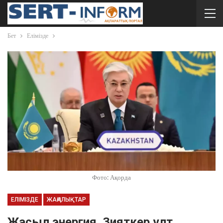
Бет
Елімізде
Фото: Ақорда
ЕЛІМІЗДЕ
ЖАҢАЛЫҚТАР
Жасыл энергия. Зияткер ұлт.