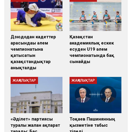
Дзюдодан кадеттер
Қазақстан
арасындағы әлем
академиялық ескек
чемпионатына
есуден U19 әлем
қатысатын
чемпионатында бақ
қазақстандықтар
сынайды
анықталды
ЖАҢАЛЫҚТАР
ЖАҢАЛЫҚТАР
«Әділет» партиясы
Тоқаев Пашинянның
туралы жалған ақпарат
қызметіне табыс
тарады: Бас
тіледі