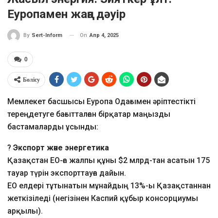
Еуропамен жаңа дәуір
On
Апр 4, 2025
By
Sert-Inform
0
Бөлісу
Мемлекет басшысы Еуропа Одағымен әріптестікті
тереңдетуге бағытталған бірқатар маңызды
бастамаларды ұсынды:
?
Экспорт және энергетика
Қазақстан ЕО-ға жалпы құны $2 млрд-тан асатын 175
тауар түрін экспорттауға дайын.
ЕО елдері тұтынатын мұнайдың 13%-ы Қазақстаннан
жеткізіледі (негізінен Каспий құбыр консорциумы
арқылы).