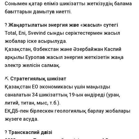
Сонымен қатар еліміз шикізатты жеткізудің балама
бағыттарын дамытуға ниетті.
?
Жаңартылатын энергия және «жасыл» сутегі
Total, Eni, Svevind сынды серіктестермен жасыл
жобалар іске асырылуда.
Қазақстан, Өзбекстан және Әзербайжан Каспий
арқылы Еуропаға жасыл энергия жеткізетін жаңа
электр желісін салмақ.
⛏
Стратегиялық шикізат
Қазақстан ЕО экономикасы үшін маңызды
саналатын 34 шикізаттың 19-ын өндіреді (уран,
литий, титан, мыс, т.б.).
ЕҚДБ-пен бірлескен геологиялық барлау жобалары
жүзеге асуда.
?
Транскаспий дәлізі