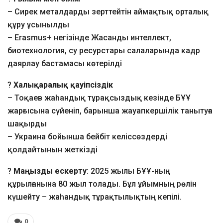
– Сирек металдарды зерттейтін аймақтық орталық
құру ұсынылды
– Erasmus+ негізінде Жасанды интеллект,
биотехнология, су ресурстары салаларында кадр
даярлау бастамасы көтерілді
?
Халықаралық қауіпсіздік
– Тоқаев жаһандық тұрақсыздық кезінде БҰҰ
жарғысына сүйеніп, барынша жауапкершілік танытуға
шақырды
– Украина бойынша бейбіт келіссөздерді
қолдайтынын жеткізді
?
Маңызды ескерту
: 2025 жылы БҰҰ-ның
құрылғанына 80 жыл толады. Бұл ұйымның рөлін
күшейту – жаһандық тұрақтылықтың кепілі.
0