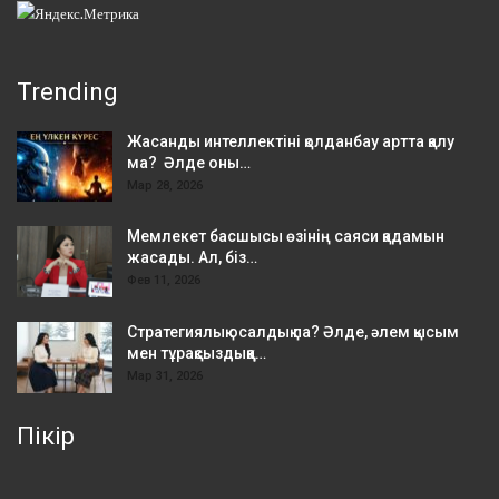
Trending
Жасанды интеллектіні қолданбау артта қалу
ма? Әлде оны…
Мар 28, 2026
Мемлекет басшысы өзінің саяси қадамын
жасады. Ал, біз…
Фев 11, 2026
Стратегиялық осалдық па? Әлде, әлем қысым
мен тұрақсыздыққа…
Мар 31, 2026
Пікір