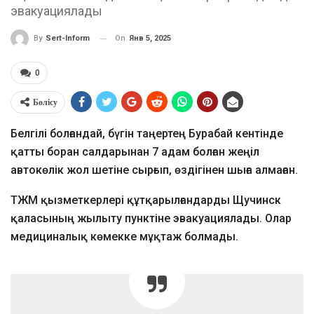
эвакуациялады
On
Янв 5, 2025
By
Sert-Inform
0
Бөлісу
Белгілі болғандай, бүгін таңертең Бурабай кентінде
қатты боран салдарынан 7 адам болған жеңіл
автокөлік жол шетіне сырғып, өздігінен шыға алмаған.
ТЖМ қызметкерлері құтқарылғандарды Щучинск
қаласының жылыту пунктіне эвакуациялады. Олар
медициналық көмекке мұқтаж болмады.