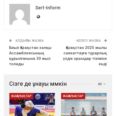
Sert-Inform
АЛДЫҢҒЫ ЖАЗБА
КЕЛЕСІ ЖАЗБА
Биыл Қазақстан халқы
Қазақстан 2025 жылы
Ассамблеясының
саяхаттауға тұрарлық
құрылғанына 30 жыл
үздік орындар тізіміне
толады
енді
Сізге де ұнауы мүмкін
All
ЖАҢАЛЫҚТАР
ЖАҢАЛЫҚТАР