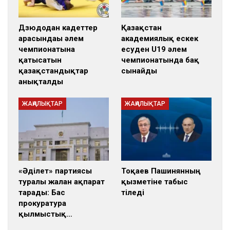
Дзюдодан кадеттер
Қазақстан
арасындағы әлем
академиялық ескек
чемпионатына
есуден U19 әлем
қатысатын
чемпионатында бақ
қазақстандықтар
сынайды
анықталды
ЖАҢАЛЫҚТАР
ЖАҢАЛЫҚТАР
«Әділет» партиясы
Тоқаев Пашинянның
туралы жалған ақпарат
қызметіне табыс
тарады: Бас
тіледі
прокуратура
қылмыстық…