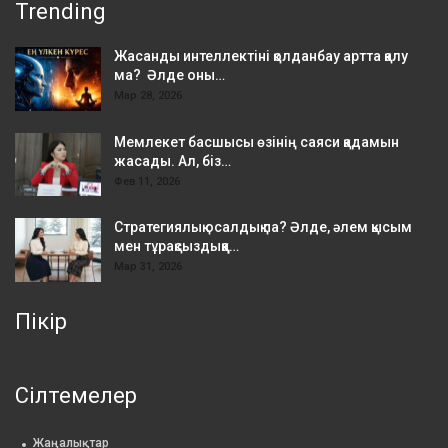
Trending
Жасанды интеллектіні қолданбау артта қалу
ма? Әлде оны…
Мар 28, 2026
Мемлекет басшысы өзінің саяси қадамын
жасады. Ал, біз…
Фев 11, 2026
Стратегиялық осалдық па? Әлде, әлем қысым
мен тұрақсыздыққа…
Мар 31, 2026
Пікір
Сілтемелер
Жаңалықтар