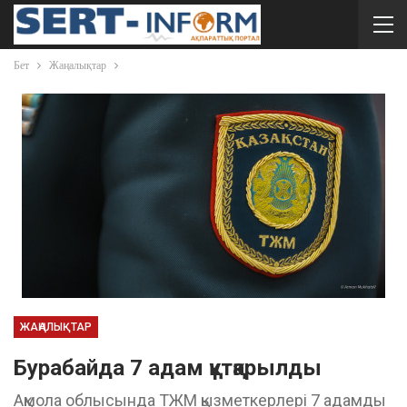
Бет
Жаңалықтар
ЖАҢАЛЫҚТАР
Бурабайда 7 адам құтқарылды
Ақмола облысында ТЖМ қызметкерлері 7 адамды