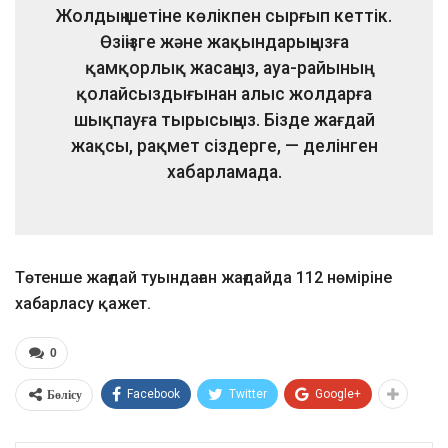
Жолдың шетіне көлікпен сырғып кеттік.
Өзіңізге және жақындарыңызға
қамқорлық жасаңыз, ауа-райының
қолайсыздығынан алыс жолдарға
шықпауға тырысыңыз. Бізде жағдай
жақсы, рақмет сіздерге, — делінген
хабарламада.
Төтенше жағдай туындаған жағдайда 112 нөміріне
хабарласу қажет.
0
Бөлісу
Facebook
Twitter
Google+