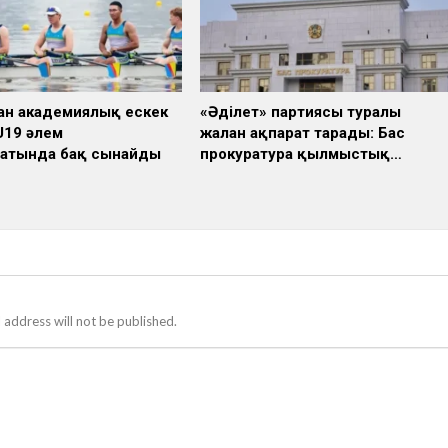
ан академиялық ескек
«Әділет» партиясы туралы
U19 әлем
жалған ақпарат тарады: Бас
атында бақ сынайды
прокуратура қылмыстық…
 address will not be published.