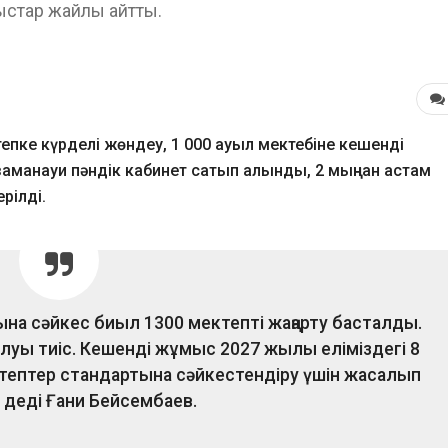
ыстар жайлы айтты.
епке күрделі жөндеу, 1 000 ауыл мектебіне кешенді
заманауи пәндік кабинет сатып алынды, 2 мыңнан астам
рілді.
а сәйкес биыл 1300 мектепті жаңарту басталды.
луы тиіс. Кешенді жұмыс 2027 жылы еліміздегі 8
тептер стандартына сәйкестендіру үшін жасалып
 деді Ғани Бейсембаев.