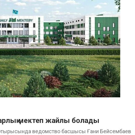
 барлық мектеп жайлы болады
алқа отырысында ведомство басшысы Ғани Бейсембаев