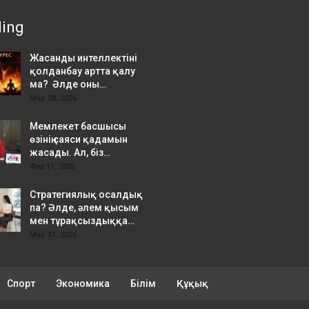
ding
Жасанды интеллектіні
қолданбау артта қалу
ма? Әлде оны…
Мар 28, 2026
Мемлекет басшысы
өзінің саяси қадамын
жасады. Ал, біз…
Фев 11, 2026
Стратегиялық осалдық
па? Әлде, әлем қысым
мен тұрақсыздыққа…
Мар 31, 2026
Спорт
Экономика
Білім
Құқық