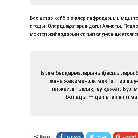
Бас ұстаз кейбір өңірлер инфрақұрылымды
атады. Олардың қатарындағы Алматы, Павло
мектеп жиһаздарын сатып алумен шектелге
Білім басқармаларының басшылары бі
және жекеменшік мектептер ашуға
тегжейлі пысықтау қажет. Бұл мә
болады, — деп атап өтті м
Бөлісу
Facebook
Twitter
Google+