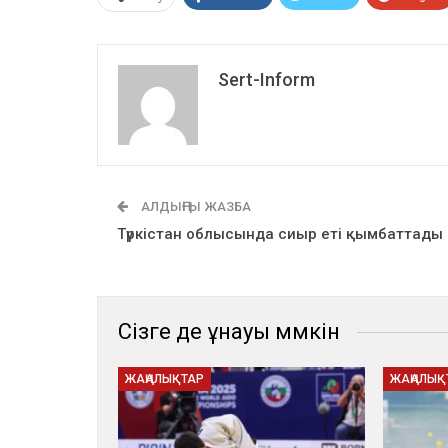
Sert-Inform
АЛДЫҢҒЫ ЖАЗБА
Түркістан облысында сиыр еті қымбаттады
Сізге де ұнауы мүмкін
ЖАҢАЛЫҚТАР
ЖАҢАЛЫҚ