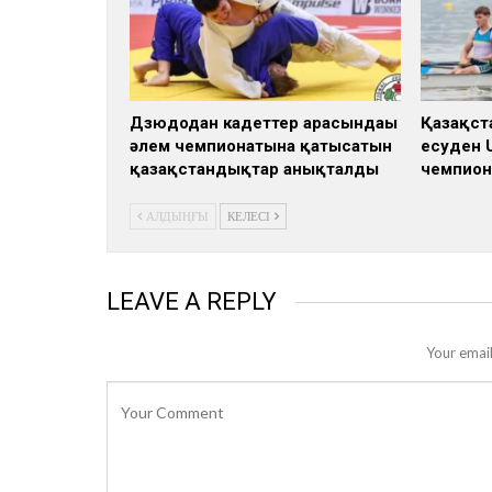
Дзюдодан кадеттер арасындағы
Қазақст
әлем чемпионатына қатысатын
есуден 
қазақстандықтар анықталды
чемпион
АЛДЫҢҒЫ
КЕЛЕСІ
LEAVE A REPLY
Your email