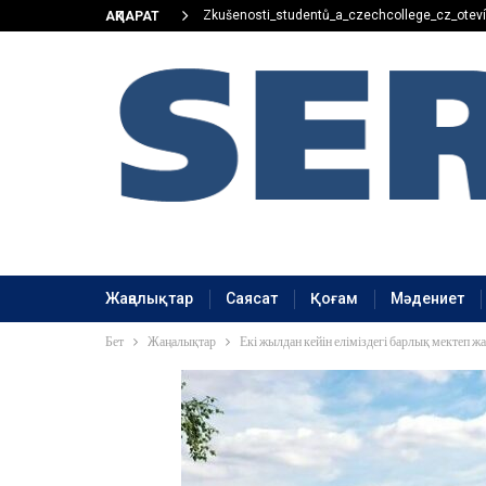
Zkušenosti_studentů_a_czechcollege_cz_oteví
АҚПАРАТ
Жаңалықтар
Саясат
Қоғам
Мәдениет
Бет
Жаңалықтар
Екі жылдан кейін еліміздегі барлық мектеп 