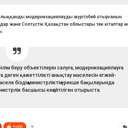
 толыққанды модернизациялауды жүргізбей отырғанын
дар және Солтүстік Қазақстан облыстары тек кітаптар м
н.
лім беру объектілерін салуға, модернизациялауға
 деген қажеттілікті анықтау мәселесін егжей-
селе біздің министрліктің ерекше бақылауында
инистрлік басшысы кеңейтілген отырыста.
ReddIt