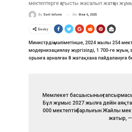
мектептерге қатысты жасалып жатқан жұм
On
Фев 6, 2025
By
Sert-Inform
Бөлісу
Министрдің мәліметінше, 2024 жылы 254 мект
модернизациялау жүргізілді, 1 700-ге жуық 
орынға арналған 8 жатақхана пайдалануға бе
Мемлекет басшысының тапсырмасын
Бұл жұмыс 2027 жылға дейін аяқта
000 мектептің барлығын Жайлы мек
жатыр, —