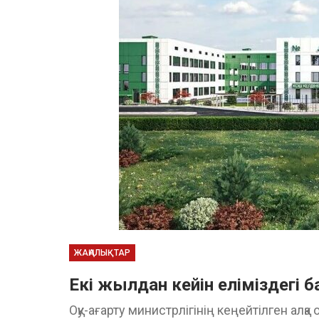
ЖАҢАЛЫҚТАР
Екі жылдан кейін еліміздегі
Оқу-ағарту министрлігінің кеңейтілген 