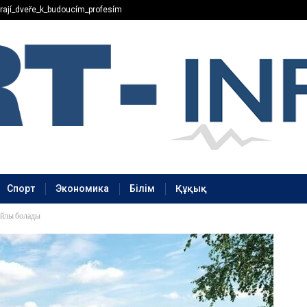
rají_dveře_k_budoucím_profesím
Спорт
Экономика
Білім
Құқық
жайлы болады