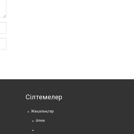
Сілтемелер
Жаңалықтар
Әлем