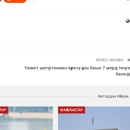
КЕЛЕСІ ЖАЗБА
Үкімет шегірткемен күресу үшін биыл 7 млрд теңг
бөлед
Автордан Көбірек
ТАР
ЖАҢАЛЫҚТАР