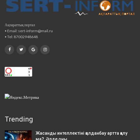
Ақпараттық портал
• Email: sert-inform@mail.ru
• Tel: 87002948648
Trending
Жасанды интеллектіні қолданбау артта қалу
ма? Әлде оны…