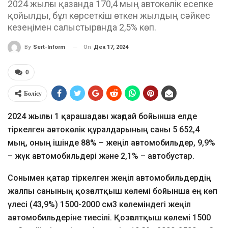
2024 жылғы қазанда 170,4 мың автокөлік есепке
қойылды, бұл көрсеткіш өткен жылдың сәйкес
кезеңімен салыстырғанда 2,5% көп.
On
Дек 17, 2024
By
Sert-Inform
0
Бөлісу
2024 жылғы 1 қарашадағы жағдай бойынша елде
тіркелген автокөлік құралдарының саны 5 652,4
мың, оның ішінде 88% – жеңіл автомобильдер, 9,9%
– жүк автомобильдері және 2,1% – автобустар.
Сонымен қатар тіркелген жеңіл автомобильдердің
жалпы санының қозғалтқыш көлемі бойынша ең көп
үлесі (43,9%) 1500-2000 см3 көлеміндегі жеңіл
автомобильдеріне тиесілі. Қозғалтқыш көлемі 1500