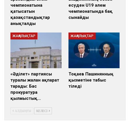
чемпионатына
есуден U19 әлем
қатысатын
чемпионатында бақ
қазақстандықтар
сынайды
анықталды
ЖАҢАЛЫҚТАР
ЖАҢАЛЫҚТАР
«Әділет» партиясы
Тоқаев Пашинянның
туралы жалған ақпарат
қызметіне табыс
тарады: Бас
тіледі
прокуратура
қылмыстық…
АЛДЫҢҒЫ
КЕЛЕСІ