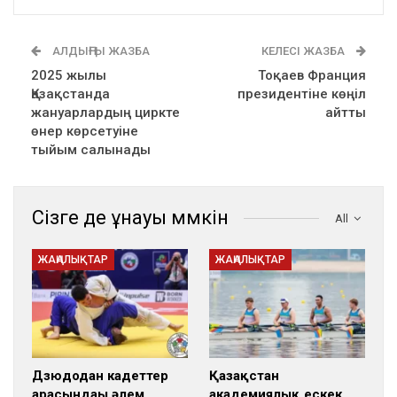
АЛДЫҢҒЫ ЖАЗБА
КЕЛЕСІ ЖАЗБА
2025 жылы
Тоқаев Франция
Қазақстанда
президентіне көңіл
жануарлардың циркте
айтты
өнер көрсетуіне
тыйым салынады
Сізге де ұнауы мүмкін
All
ЖАҢАЛЫҚТАР
ЖАҢАЛЫҚТАР
Дзюдодан кадеттер
Қазақстан
арасындағы әлем
академиялық ескек