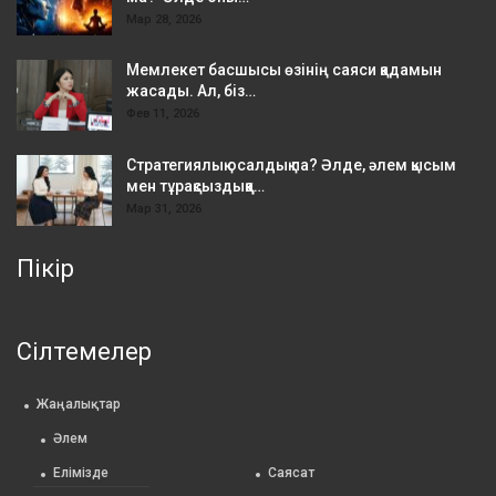
Мар 28, 2026
Мемлекет басшысы өзінің саяси қадамын
жасады. Ал, біз…
Фев 11, 2026
Стратегиялық осалдық па? Әлде, әлем қысым
мен тұрақсыздыққа…
Мар 31, 2026
Пікір
Сілтемелер
Жаңалықтар
Әлем
Елімізде
Саясат