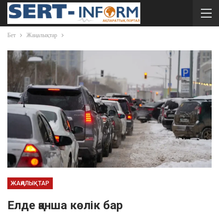
Бет
Жаңалықтар
ЖАҢАЛЫҚТАР
Елде қанша көлік бар