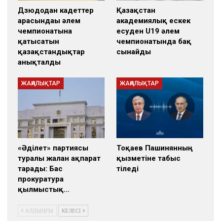
Дзюдодан кадеттер
Қазақстан
арасындағы әлем
академиялық ескек
чемпионатына
есуден U19 әлем
қатысатын
чемпионатында бақ
қазақстандықтар
сынайды
анықталды
ЖАҢАЛЫҚТАР
ЖАҢАЛЫҚТАР
«Әділет» партиясы
Тоқаев Пашинянның
туралы жалған ақпарат
қызметіне табыс
тарады: Бас
тіледі
прокуратура
қылмыстық…
АЛДЫҢҒЫ
КЕЛЕСІ