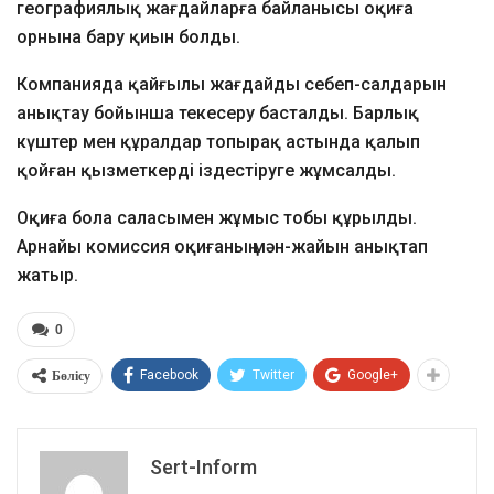
географиялық жағдайларға байланысы оқиға
орнына бару қиын болды.
Компанияда қайғылы жағдайды себеп-салдарын
анықтау бойынша текесеру басталды. Барлық
күштер мен құралдар топырақ астында қалып
қойған қызметкерді іздестіруге жұмсалды.
Оқиға бола саласымен жұмыс тобы құрылды.
Арнайы комиссия оқиғаның мән-жайын анықтап
жатыр.
0
Бөлісу
Facebook
Twitter
Google+
Sert-Inform