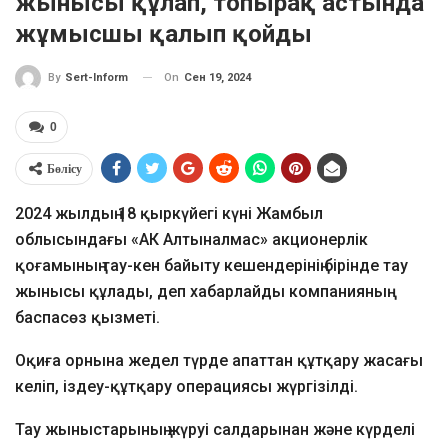
жынысы құлап, топырақ астында
жұмысшы қалып қойды
On
Сен 19, 2024
By
Sert-Inform
0
Бөлісу
2024 жылдың 18 қыркүйегі күні Жамбыл
облысындағы «АК Алтыналмас» акционерлік
қоғамының тау-кен байыту кешендерінің бірінде тау
жынысы құлады, деп хабарлайды компанияның
баспасөз қызметі.
Оқиға орнына жедел түрде апаттан құтқару жасағы
келіп, іздеу-құтқару операциясы жүргізілді.
Тау жыныстарының жүруі салдарынан және күрделі