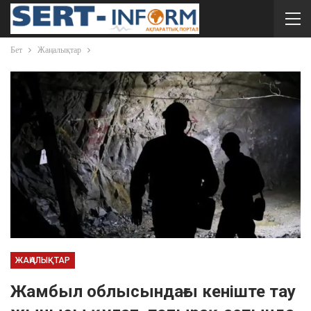
Бет
Жаңалықтар
ЖАҢАЛЫҚТАР
Жамбыл облысындағы кеніште тау