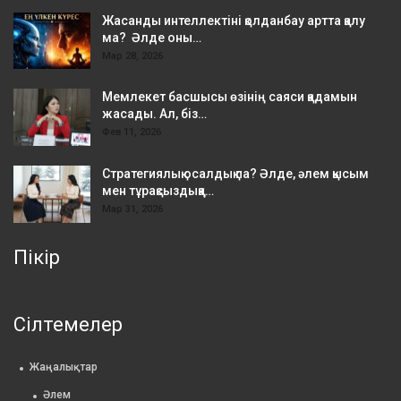
Жасанды интеллектіні қолданбау артта қалу
ма? Әлде оны…
Мар 28, 2026
Мемлекет басшысы өзінің саяси қадамын
жасады. Ал, біз…
Фев 11, 2026
Стратегиялық осалдық па? Әлде, әлем қысым
мен тұрақсыздыққа…
Мар 31, 2026
Пікір
Сілтемелер
Жаңалықтар
Әлем