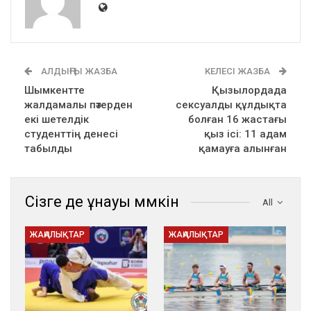
АЛДЫҢҒЫ ЖАЗБА
КЕЛЕСІ ЖАЗБА
Шымкентте
Қызылордада
жалдамалы пәтерден
сексуалды құлдықта
екі шетелдік
болған 16 жастағы
студенттің денесі
қыз ісі: 11 адам
табылды
қамауға алынған
Сізге де ұнауы мүмкін
All
ЖАҢАЛЫҚТАР
ЖАҢАЛЫҚТАР