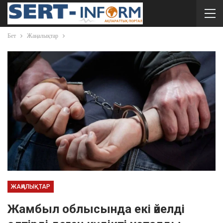
Бет
Жаңалықтар
ЖАҢАЛЫҚТАР
Жамбыл облысында екі әйелді