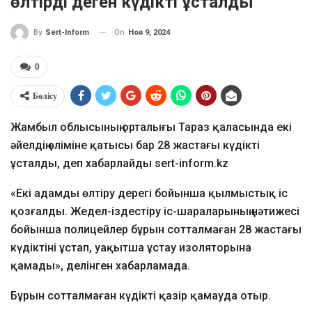
өлтірді деген күдікті ұсталды
On
Ноя 9, 2024
By
Sert-Inform
0
Бөлісу
Жамбыл облысының орталығы Тараз қаласында екі
әйелдің өліміне қатысы бар 28 жастағы күдікті
ұсталды, деп хабарлайды sert-inform.kz
«Екі адамды өлтіру дерегі бойынша қылмыстық іс
қозғалды. Жедел-іздестіру іс-шараларының нәтижесі
бойынша полицейлер бұрын сотталмаған 28 жастағы
күдіктіні ұстап, уақытша ұстау изоляторына
қамады», делінген хабарламада.
Бұрын сотталмаған күдікті қазір қамауда отыр.