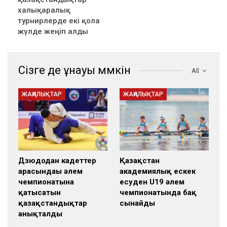
халықаралық
турнирлерде екі қола
жүлде жеңіп алды
Сізге де ұнауы мүмкін
All
ЖАҢАЛЫҚТАР
ЖАҢАЛЫҚТАР
Дзюдодан кадеттер
Қазақстан
арасындағы әлем
академиялық ескек
чемпионатына
есуден U19 әлем
қатысатын
чемпионатында бақ
қазақстандықтар
сынайды
анықталды