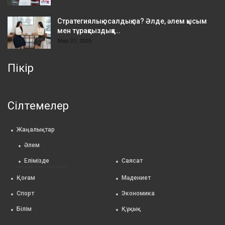
Стратегиялық осалдық па? Әлде, әлем қысым
мен тұрақсыздыққа…
Мар 31, 2026
Пікір
Сілтемелер
Жаңалықтар
Әлем
Елімізде
Саясат
Қоғам
Мәдениет
Спорт
Экономика
Білім
Құқық