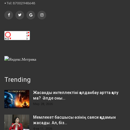
• Tel: 87002948648
Trending
Жасанды интеллектіні қолданбау артта қалу
ма? Әлде оны…
Мар 28, 2026
Мемлекет басшысы өзінің саяси қадамын
жасады. Ал, біз…
Фев 11, 2026