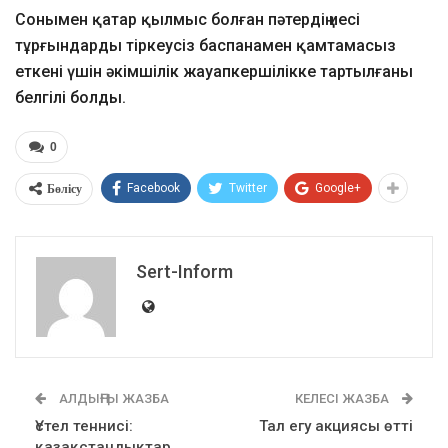
Сонымен қатар қылмыс болған пәтердің иесі
тұрғындарды тіркеусіз баспанамен қамтамасыз
еткені үшін әкімшілік жауапкершілікке тартылғаны
белгілі болды.
0
Бөлісу
Facebook
Twitter
Google+
Sert-Inform
АЛДЫҢҒЫ ЖАЗБА
КЕЛЕСІ ЖАЗБА
Үстел теннисі:
Тал егу акциясы өтті
қазақстандықтар