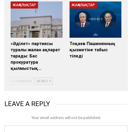
ЖАҢАЛЫҚТАР
ЖАҢАЛЫҚТАР
«Әділет» партиясы
Тоқаев Пашинянның
туралы жалған ақпарат
қызметіне табыс
тарады: Бас
тіледі
прокуратура
қылмыстық…
АЛДЫҢҒЫ
КЕЛЕСІ
LEAVE A REPLY
Your email address will not be published.