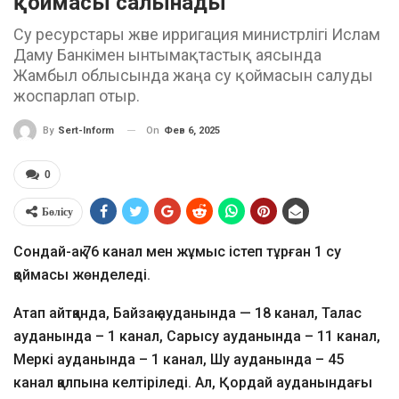
қоймасы салынады
Су ресурстары және ирригация министрлігі Ислам
Даму Банкімен ынтымақтастық аясында
Жамбыл облысында жаңа су қоймасын салуды
жоспарлап отыр.
On
Фев 6, 2025
By
Sert-Inform
0
Бөлісу
Сондай-ақ 76 канал мен жұмыс істеп тұрған 1 су
қоймасы жөнделеді.
Атап айтқанда, Байзақ ауданында — 18 канал, Талас
ауданында – 1 канал, Сарысу ауданында – 11 канал,
Меркі ауданында – 1 канал, Шу ауданында – 45
канал қалпына келтіріледі. Ал, Қордай ауданындағы