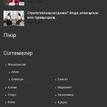
Фев 11, 2026
Стратегиялық осалдық па? Әлде, әлем қысым
мен тұрақсыздыққа…
Мар 31, 2026
Пікір
Сілтемелер
Жаңалықтар
Әлем
Елімізде
Саясат
Қоғам
Мәдениет
Спорт
Экономика
Білім
Құқық