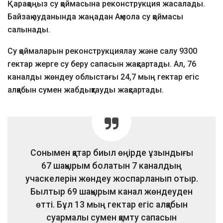
Қарақоңыз су қоймасына реконструкция жасалады.
Байзақ ауданында жаңадан Ақмола су қоймасы
салынады.
Су қоймаларын реконструкциялау және салу 9300
гектар жерге су беру сапасын жақсартады. Ал, 76
каналды жөндеу облыстағы 24,7 мың гектар егіс
алқабын сумен жабдықтауды жақсартады.
Сонымен қатар биыл өңірде ұзындығы
67 шақырым болатын 7 каналдың
учаскелерін жөндеу жоспарланып отыр.
Былтыр 69 шақырым канал жөндеуден
өтті. Бұл 13 мың гектар егіс алқабын
суармалы сумен қамту сапасын