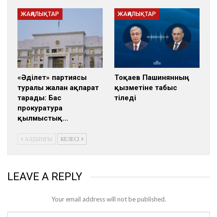
ЖАҢАЛЫҚТАР
ЖАҢАЛЫҚТАР
«Әділет» партиясы
Тоқаев Пашинянның
туралы жалған ақпарат
қызметіне табыс
тарады: Бас
тіледі
прокуратура
қылмыстық…
АЛДЫҢҒЫ
КЕЛЕСІ
LEAVE A REPLY
Your email address will not be published.