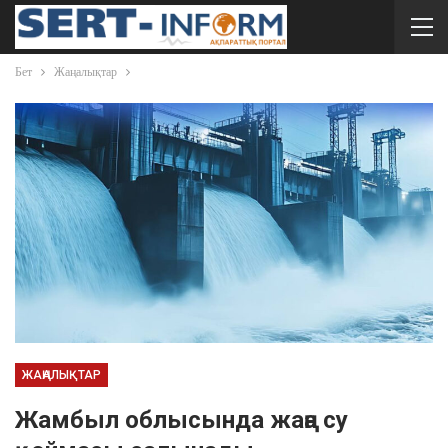
Бет
Жаңалықтар
ЖАҢАЛЫҚТАР
Жамбыл облысында жаңа су