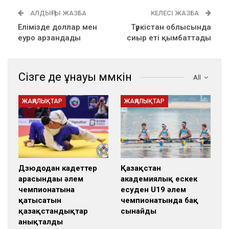
АЛДЫҢҒЫ ЖАЗБА
КЕЛЕСІ ЖАЗБА
Елімізде доллар мен
Түркістан облысында
еуро арзандады
сиыр еті қымбаттады
Сізге де ұнауы мүмкін
All
ЖАҢАЛЫҚТАР
ЖАҢАЛЫҚТАР
Дзюдодан кадеттер
Қазақстан
арасындағы әлем
академиялық ескек
чемпионатына
есуден U19 әлем
қатысатын
чемпионатында бақ
қазақстандықтар
сынайды
анықталды