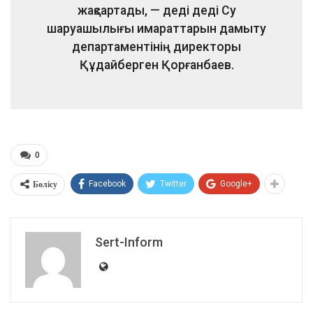
жақсартады, — деді деді Су
шаруашылығы имараттарын дамыту
департаментінің директоры
Құдайберген Қорғанбаев.
0
Бөлісу
Facebook
Twitter
Google+
Sert-Inform