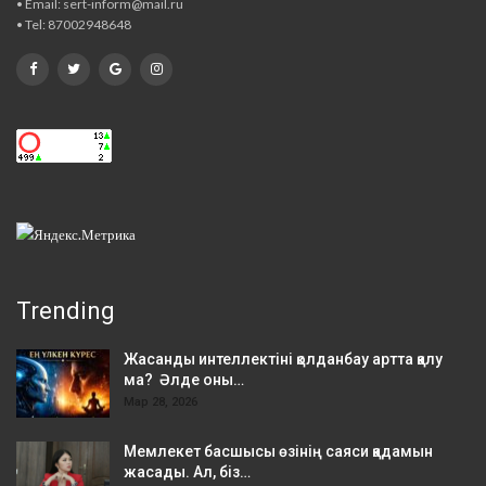
• Email: sert-inform@mail.ru
• Tel: 87002948648
Trending
Жасанды интеллектіні қолданбау артта қалу
ма? Әлде оны…
Мар 28, 2026
Мемлекет басшысы өзінің саяси қадамын
жасады. Ал, біз…