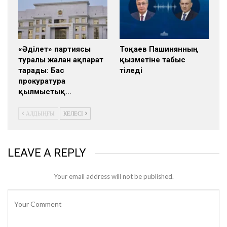
«Әділет» партиясы
Тоқаев Пашинянның
туралы жалған ақпарат
қызметіне табыс
тарады: Бас
тіледі
прокуратура
қылмыстық…
АЛДЫҢҒЫ
КЕЛЕСІ
LEAVE A REPLY
Your email address will not be published.