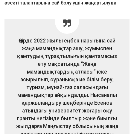
өзекті талаптарына сай болу үшін жаңартылуда.
Өңірде 2022 жылы еңбек нарығына сай
жаңа мамандықтар ашу, жұмыспен
қамтудың тұрақтылығын қамтамасыз
ету мақсатында “Жаңа
мамандықтардың атласы” іске
асырылып, сұранысқа ие білім беру,
туризм, мұнай-газ саласындағы
мамандықтар айқындалды. Нысаналы
қаржыландыру шеңберінде Есенов
атындағы университет жоғары оқу
гранты негізінде былтыр және биылғы
жылдарға Маңғыстау облысының жаңа
кәсіптер мен құзіреттіліктер атласы