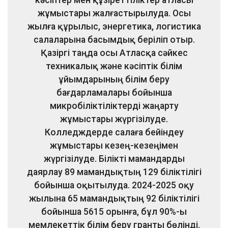
жұмыстары жалғастырылуда. Осы
жылға құрылыс, энергетика, логистика
салаларына басымдық беріліп отыр.
Қазіргі таңда осы Атласқа сәйкес
техникалық және кәсіптік білім
ұйымдарының білім беру
бағдарламалары бойынша
микробіліктіліктерді жаңарту
жұмыстары жүргізілуде.
Колледждерде салаға бейіндеу
жұмыстары кезең-кезеңімен
жүргізілуде. Білікті мамандарды
даярлау 89 мамандықтың 129 біліктілігі
бойынша оқытылуда. 2024-2025 оқу
жылына 65 мамандықтың 92 біліктілігі
бойынша 5615 орынға, бұл 90%-ы
мемлекеттік білім беру гранты бөлінді.