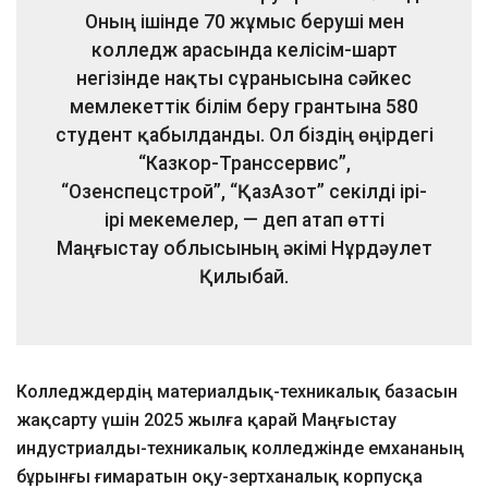
Оның ішінде 70 жұмыс беруші мен
колледж арасында келісім-шарт
негізінде нақты сұранысына сәйкес
мемлекеттік білім беру грантына 580
студент қабылданды. Ол біздің өңірдегі
“Казкор-Транссервис”,
“Озенспецстрой”, “ҚазАзот” секілді ірі-
ірі мекемелер, — деп атап өтті
Маңғыстау облысының әкімі Нұрдәулет
Қилыбай.
Колледждердің материалдық-техникалық базасын
жақсарту үшін 2025 жылға қарай Маңғыстау
индустриалды-техникалық колледжінде емхананың
бұрынғы ғимаратын оқу-зертханалық корпусқа