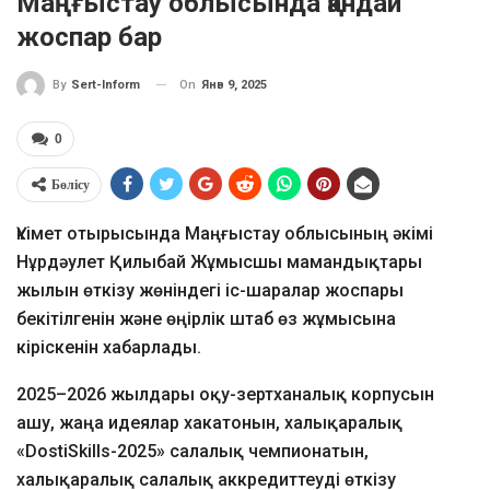
Маңғыстау облысында қандай
жоспар бар
On
Янв 9, 2025
By
Sert-Inform
0
Бөлісу
Үкімет отырысында Маңғыстау облысының әкімі
Нұрдәулет Қилыбай Жұмысшы мамандықтары
жылын өткізу жөніндегі іс-шаралар жоспары
бекітілгенін және өңірлік штаб өз жұмысына
кіріскенін хабарлады.
2025–2026 жылдары оқу-зертханалық корпусын
ашу, жаңа идеялар хакатонын, халықаралық
«DostiSkills-2025» салалық чемпионатын,
халықаралық салалық аккредиттеуді өткізу