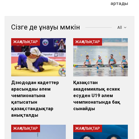
артады
Сізге де ұнауы мүмкін
All
ЖАҢАЛЫҚТАР
ЖАҢАЛЫҚТАР
Дзюдодан кадеттер
Қазақстан
арасындағы әлем
академиялық ескек
чемпионатына
есуден U19 әлем
қатысатын
чемпионатында бақ
қазақстандықтар
сынайды
анықталды
ЖАҢАЛЫҚТАР
ЖАҢАЛЫҚТАР