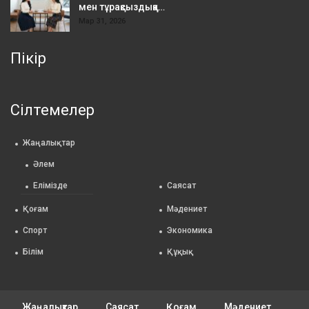
мен тұрақсыздыққа…
Мар 31, 2026
Пікір
Сілтемелер
Жаңалықтар
Әлем
Елімізде
Саясат
Қоғам
Мәдениет
Спорт
Экономика
Білім
Құқық
Жаңалықтар
Саясат
Қоғам
Мәдениет