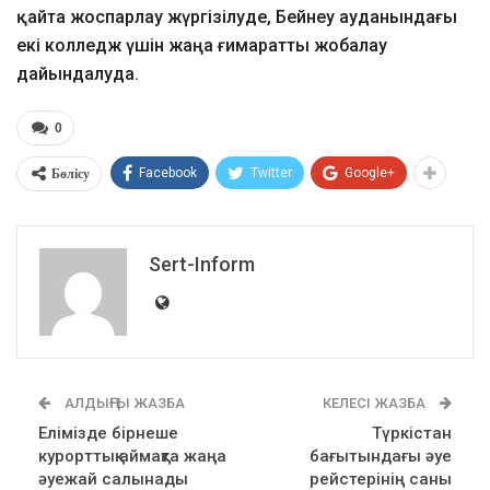
қайта жоспарлау жүргізілуде, Бейнеу ауданындағы
екі колледж үшін жаңа ғимаратты жобалау
дайындалуда.
0
Бөлісу
Facebook
Twitter
Google+
Sert-Inform
АЛДЫҢҒЫ ЖАЗБА
КЕЛЕСІ ЖАЗБА
Елімізде бірнеше
Түркістан
курорттық аймақта жаңа
бағытындағы әуе
әуежай салынады
рейстерінің саны