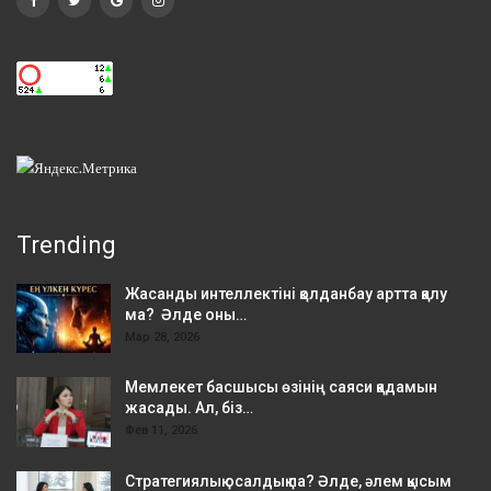
Trending
Жасанды интеллектіні қолданбау артта қалу
ма? Әлде оны…
Мар 28, 2026
Мемлекет басшысы өзінің саяси қадамын
жасады. Ал, біз…
Фев 11, 2026
Стратегиялық осалдық па? Әлде, әлем қысым