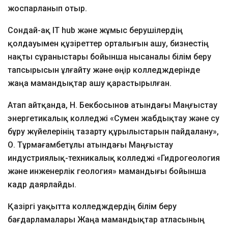
жоспарланып отыр.
Сондай-ақ ІТ hub және жұмыс берушілердің
қолдауымен құзіреттер орталығын ашу, бизнестің
нақты сұраныстары бойынша нысаналы білім беру
тапсырысын ұлғайту және өңір колледждерінде
жаңа мамандықтар ашу қарастырылған.
Атап айтқанда, Н. Бекбосынов атындағы Маңғыстау
энергетикалық колледжі «Сумен жабдықтау және су
бұру жүйелерінің тазарту құрылыстарын пайдалану»,
О. Тұрмағамбетұлы атындағы Маңғыстау
индустриялық-техникалық колледжі «Гидрогеология
және инженерлік геология» мамандығы бойынша
кадр даярлайды.
Қазіргі уақытта колледждердің білім беру
бағдарламалары Жаңа мамандықтар атласының