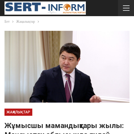
Бет
Жаңалықтар
ЖАҢАЛЫҚТАР
Жұмысшы мамандықтары жылы: