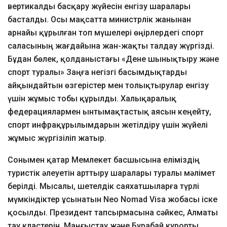
вертикалды басқару жүйесін енгізу шаралары
басталды. Осы мақсатта министрлік жанынан
арнайы құрылған топ мүшелері өңірлердегі спорт
саласының жағдайына жан-жақты талдау жүргізді.
Бұдан бөлек, қолданыстағы «Дене шынықтыру және
спорт туралы» Заңға негізгі басымдықтарды
айқындайтын өзгерістер мен толықтырулар енгізу
үшін жұмыс тобы құрылды. Халықаралық
федерациялармен ынтымақтастық аясын кеңейту,
спорт инфрақұрылымдарын жетілдіру үшін жүйелі
жұмыс жүргізіліп жатыр.
Сонымен қатар Мемлекет басшысына еліміздің
туристік әлеуетін арттыру шаралары туралы мәлімет
берілді. Мысалы, шетелдік саяхатшыларға түрлі
мүмкіндіктер ұсынатын Neo Nomad Visa жобасы іске
қосылды. Президент тапсырмасына сәйкес, Алматы
тау кластерін, Маңғыстау және Бурабай курорты