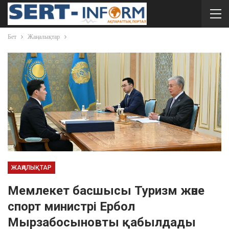
Бет
Жаңалықтар
ЖАҢАЛЫҚТАР
Мемлекет басшысы Туризм және
спорт министрі Ербол
Мырзабосыновты қабылдады