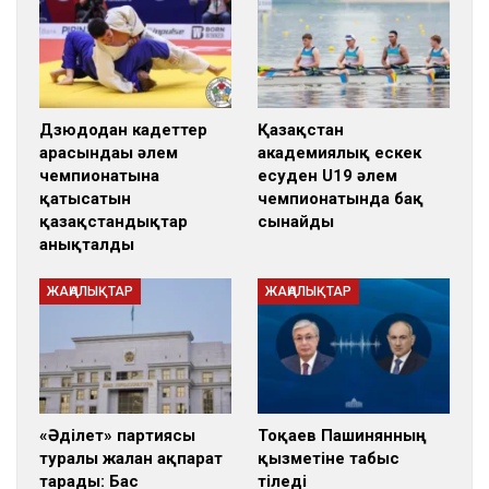
Дзюдодан кадеттер
Қазақстан
арасындағы әлем
академиялық ескек
чемпионатына
есуден U19 әлем
қатысатын
чемпионатында бақ
қазақстандықтар
сынайды
анықталды
ЖАҢАЛЫҚТАР
ЖАҢАЛЫҚТАР
«Әділет» партиясы
Тоқаев Пашинянның
туралы жалған ақпарат
қызметіне табыс
тарады: Бас
тіледі