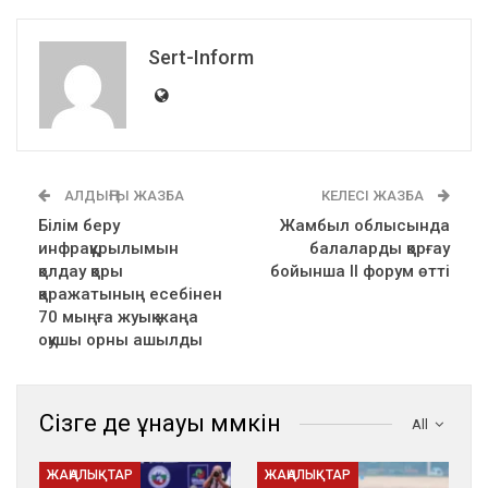
Sert-Inform
АЛДЫҢҒЫ ЖАЗБА
КЕЛЕСІ ЖАЗБА
Білім беру
Жамбыл облысында
инфрақұрылымын
балаларды қорғау
қолдау қоры
бойынша II форум өтті
қаражатының есебінен
70 мыңға жуық жаңа
оқушы орны ашылды
Сізге де ұнауы мүмкін
All
ЖАҢАЛЫҚТАР
ЖАҢАЛЫҚТАР