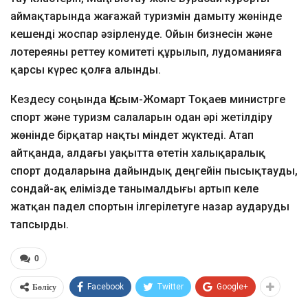
аймақтарында жағажай туризмін дамыту жөнінде
кешенді жоспар әзірленуде. Ойын бизнесін және
лотереяны реттеу комитеті құрылып, лудоманияға
қарсы күрес қолға алынды.
Кездесу соңында Қасым-Жомарт Тоқаев министрге
спорт және туризм салаларын одан әрі жетілдіру
жөнінде бірқатар нақты міндет жүктеді. Атап
айтқанда, алдағы уақытта өтетін халықаралық
спорт додаларына дайындық деңгейін пысықтауды,
сондай-ақ елімізде танымалдығы артып келе
жатқан падел спортын ілгерілетуге назар аударуды
тапсырды.
0
Бөлісу
Facebook
Twitter
Google+