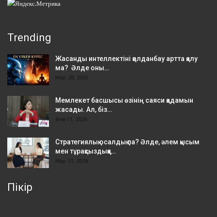
Trending
Жасанды интеллектіні қолданбау артта қалу
ма? Әлде оны…
Мар 28, 2026
Мемлекет басшысы өзінің саяси қадамын
жасады. Ал, біз…
Фев 11, 2026
Стратегиялық осалдық па? Әлде, әлем қысым
мен тұрақсыздыққа…
Мар 31, 2026
Пікір