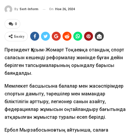
On
Ноя 26, 2024
By
Sert-Inform
0
Бөлісу
Президент Қасым-Жомарт Тоқаевқа отандық спорт
саласын кешенді реформалау жөнінде бұған дейін
берілген тапсырмаларының орындалу барысы
баяндалды.
Мемлекет басшысына балалар мен жасөспірімдер
спортын дамыту, төрешілер мен мамандар
біліктілігін арттыру, легионер санын азайту,
федерациялар жұмысын оңтайландыру бағытында
атқарылған жұмыстар туралы есеп берілді.
Ербол Мырзабосыновтың айтуынша, салаға