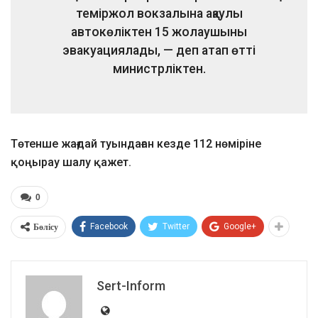
теміржол вокзалына ақаулы
автокөліктен 15 жолаушыны
эвакуациялады, — деп атап өтті
министрліктен.
Төтенше жағдай туындаған кезде 112 нөміріне
қоңырау шалу қажет.
0
Бөлісу
Facebook
Twitter
Google+
Sert-Inform