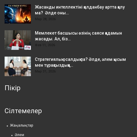
Жасанды интеллектіні қолданбау артта қалу
ма? Әлде оны…
Мар 28, 2026
Мемлекет басшысы өзінің саяси қадамын
жасады. Ал, біз…
Фев 11, 2026
Стратегиялық осалдық па? Әлде, әлем қысым
мен тұрақсыздыққа…
Мар 31, 2026
Пікір
Сілтемелер
Жаңалықтар
Әлем