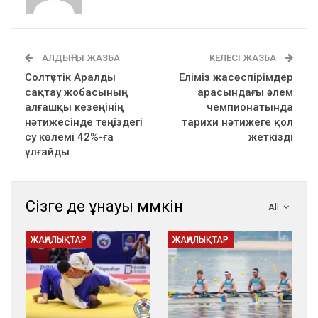
АЛДЫҢҒЫ ЖАЗБА
КЕЛЕСІ ЖАЗБА
Солтүстік Аралды
Еліміз жасөспірімдер
сақтау жобасының
арасындағы әлем
алғашқы кезеңінің
чемпионатында
нәтижесінде теңіздегі
тарихи нәтижеге қол
су көлемі 42%-ға
жеткізді
ұлғайды
Сізге де ұнауы мүмкін
All
ЖАҢАЛЫҚТАР
ЖАҢАЛЫҚТАР