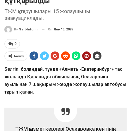
құтқарылды
ТЖМ құтқарушылары 15 жолаушыны
эвакуациялады.
On
Янв 13, 2025
By
Sert-Inform
0
Бөлісу
Белгілі болғандай, түнде «Алматы-Екатеринбург» тас
жолында Қарағанды облысының Осакаровка
ауылынан 7 шақырым жерде жолаушылар автобусы
тұрып қалған.
ТЖМ қызметкерлері Осакаровка кентінің