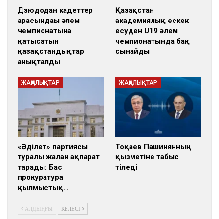
Дзюдодан кадеттер
Қазақстан
арасындағы әлем
академиялық ескек
чемпионатына
есуден U19 әлем
қатысатын
чемпионатында бақ
қазақстандықтар
сынайды
анықталды
ЖАҢАЛЫҚТАР
ЖАҢАЛЫҚТАР
«Әділет» партиясы
Тоқаев Пашинянның
туралы жалған ақпарат
қызметіне табыс
тарады: Бас
тіледі
прокуратура
қылмыстық…
АЛДЫҢҒЫ
КЕЛЕСІ