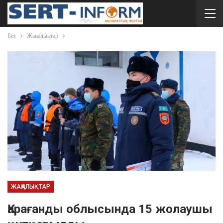
Бет
Жаңалықтар
ЖАҢАЛЫҚТАР
Қарағанды облысында 15 жолаушы