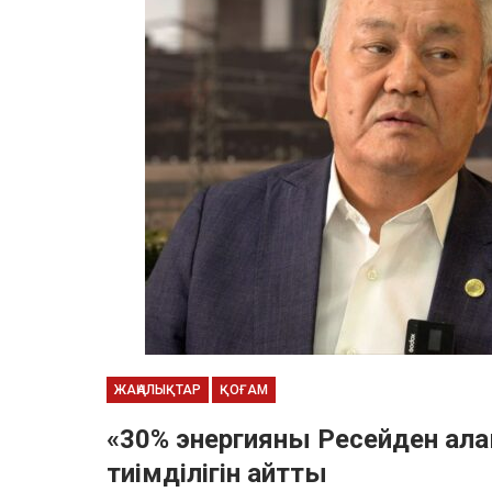
ЖАҢАЛЫҚТАР
ҚОҒАМ
«30% энергияны Ресейден ала
тиімділігін айтты