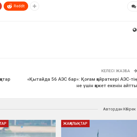
ReddIt
КЕЛЕСІ ЖАЗБА
қатар
«Қытайда 56 АЭС бар»: Қоғам қайраткері АЭС-ті
не үшін қажет екенін айтт
Автордан Көбірек
ТАР
ЖАҢАЛЫҚТАР