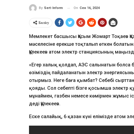
On
Сен 16, 2024
By
Sert-Inform
Бөлісу
Мемлекет басшысы Қасым Жомарт Тоқаев Қа
мәселесіне ерекше тоқталып өткен болатын
Құлекеев атом электр станциясының маңызд
«Егер халық қолдап, АЭС салынатын болса бі
өзіміздің пайдаланатын электр энергиясыны
отырмыз. Неге баға қымбат? Себебі сырттан
қояды. Сол себепті бізге қосымша электр қ
мұнаймен, газбен немесе көмірмен жұмыс істей
деді Құлекеев.
Еске салайық, 6 қазан күні елімізде атом э