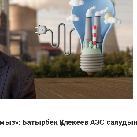
мыз»: Батырбек Құлекеев АЭС салуды