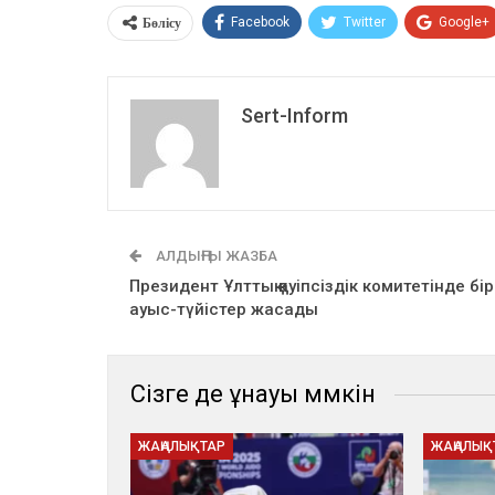
Бөлісу
Facebook
Twitter
Google+
Sert-Inform
АЛДЫҢҒЫ ЖАЗБА
Президент Ұлттық қауіпсіздік комитетінде бір
ауыс-түйістер жасады
Сізге де ұнауы мүмкін
ЖАҢАЛЫҚТАР
ЖАҢАЛЫҚ