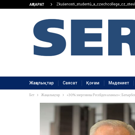
Zkušenosti_studentů_a_czechcollege_cz_oteví
АҚПАРАТ
Жаңалықтар
Саясат
Қоғам
Мәдениет
Бет
Жаңалықтар
«30% энергияны Ресейден аламыз»: Батырбек