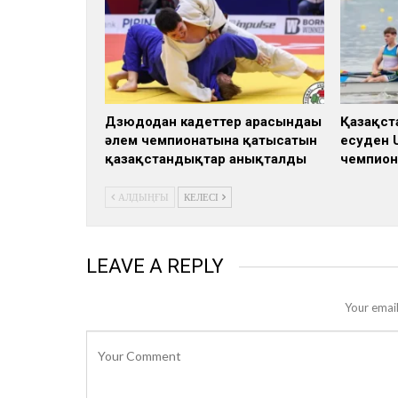
Дзюдодан кадеттер арасындағы
Қазақст
әлем чемпионатына қатысатын
есуден 
қазақстандықтар анықталды
чемпион
АЛДЫҢҒЫ
КЕЛЕСІ
LEAVE A REPLY
Your email