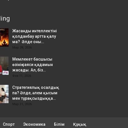
ding
Жасанды интеллектіні
қолданбау артта қалу
ма? Әлде оны…
Мар 28, 2026
Мемлекет басшысы
өзінің саяси қадамын
жасады. Ал, біз…
Фев 11, 2026
Стратегиялық осалдық
па? Әлде, әлем қысым
мен тұрақсыздыққа…
Мар 31, 2026
Спорт
Экономика
Білім
Құқық