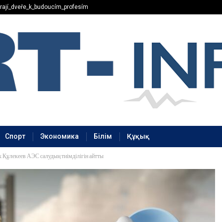
rají_dveře_k_budoucím_profesím
Спорт
Экономика
Білім
Құқық
 Құлекеев АЭС салудың тиімділігін айтты