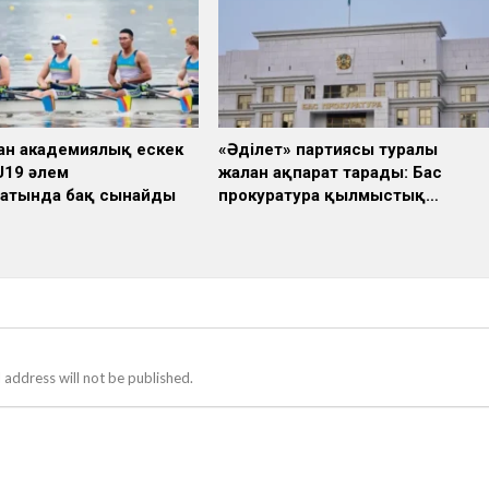
ан академиялық ескек
«Әділет» партиясы туралы
U19 әлем
жалған ақпарат тарады: Бас
атында бақ сынайды
прокуратура қылмыстық…
 address will not be published.