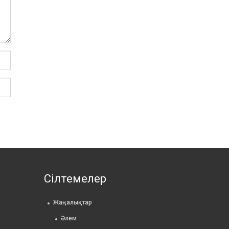
Сілтемелер
Жаңалықтар
Әлем