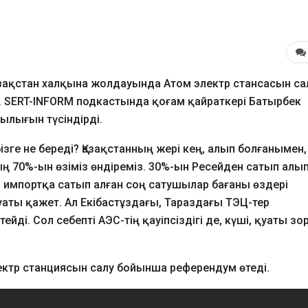
зақстан халқына жолдауында Атом электр стансасын са
. SERT-INFORM подкастында қоғам қайраткері Батырбек
ылығын түсіндірді.
зге не береді? Қазақстанның жері кең, алып болғанымен,
ң 70%-ын өзіміз өндіреміз. 30%-ын Ресейден сатып алы
 импортқа сатып алған соң сатушылар бағаны өздері
уаты қажет. Ал Екібастұздағы, Тараздағы ТЭЦ-тер
ді. Сол себепті АЭС-тің қауіпсіздігі де, күші, қуаты зор
лектр станциясын салу бойынша референдум өтеді.