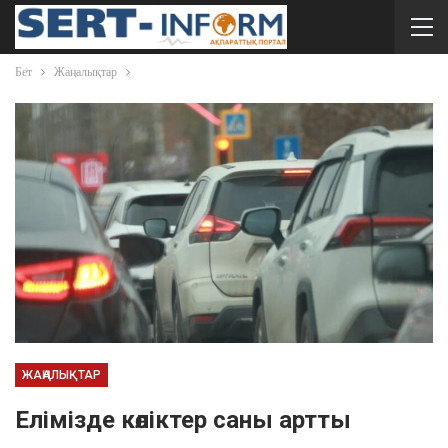
Бет
Жаңалықтар
ЖАҢАЛЫҚТАР
Елімізде көліктер саны артты