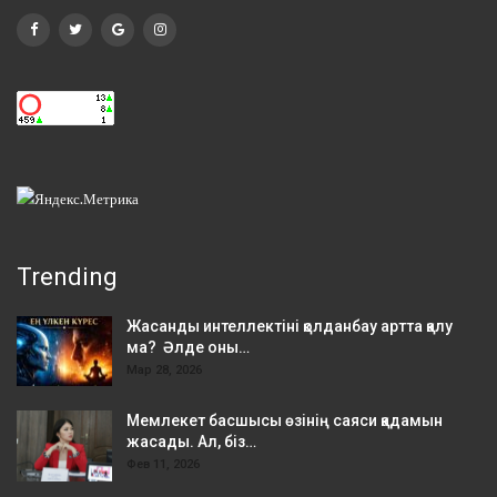
Trending
Жасанды интеллектіні қолданбау артта қалу
ма? Әлде оны…
Мар 28, 2026
Мемлекет басшысы өзінің саяси қадамын
жасады. Ал, біз…
Фев 11, 2026