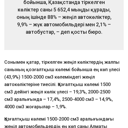
бойынша, Қазақстанда тіркелген
көліктер саны 5 652,4 мыңды құрады,
оның ішінде 88% – жеңіл автокөліктер,
9,9% – жүк автомобильдері мен 2,1% –
автобустар, – деп қосты бюро.
Сонымен қатар, тіркелген жеңіл көліктердің жалпы
санының қозғалтқыш көлемі бойынша ең көп үлесі
(43,9%) 1500-2000 см3 көлеміндегі жеңіл
автокөліктеріне тиесілі. Қозғалтқыш көлемі 1500
см3 дейінгі жеңіл көлік үлесі – 19,3%, 2000-2500
см3 аралығында – 17,4%, 2500-4000 см3 – 14,9%,
4000 см3 жоғарылар – 1,9%.
Қозғалтқыш көлемі 1500-2000 см3 аралығындағы
жеңіл автомобильдердің ең көп саны Алматы