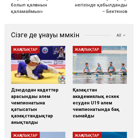
болып қалғанын
негізінде қабылданды
қаламаймын»
– Бектенов
Сізге де ұнауы мүмкін
All
ЖАҢАЛЫҚТАР
ЖАҢАЛЫҚТАР
Дзюдодан кадеттер
Қазақстан
арасындағы әлем
академиялық ескек
чемпионатына
есуден U19 әлем
қатысатын
чемпионатында бақ
қазақстандықтар
сынайды
анықталды
ЖАҢАЛЫҚТАР
ЖАҢАЛЫҚТАР