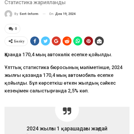
Статистика жарияланды
On
Дек 19, 2024
By
Sert-Inform
0
Бөлісу
Қазанда 170,4 мың автокөлік есепке қойылды.
Ұлттық статистика бюросының мәліметінше, 2024
жылғы қазанда 170,4 мың автомобиль есепке
қойылды. Бұл көрсеткіш өткен жылдың сәйкес
кезеңімен салыстырғанда 2,5% көп.
2024 жылғы 1 қарашадағы жағдай