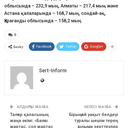
облысында – 232,9 мың, Алматы – 217,4 мың және
Астана қалаларында – 168,7 мың, сондай-ақ,
Қарағанды облысында – 158,2 мың.
0
Бөлісу
Facebook
Twitter
Google+
Sert-Inform
АЛДЫҢҒЫ ЖАЗБА
КЕЛЕСІ ЖАЗБА
Талғар қаласының
Бірыңғай уақыт белдеуі
жаңа әкімі: «Баяғы
туралы шешім терең
жартас, сол жартас
ғылыми зерттеулер