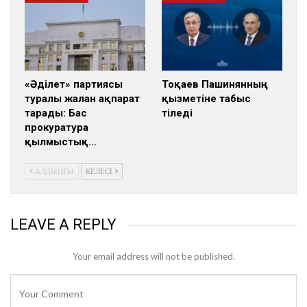
«Әділет» партиясы
Тоқаев Пашинянның
туралы жалған ақпарат
қызметіне табыс
тарады: Бас
тіледі
прокуратура
қылмыстық…
АЛДЫҢҒЫ
КЕЛЕСІ
LEAVE A REPLY
Your email address will not be published.