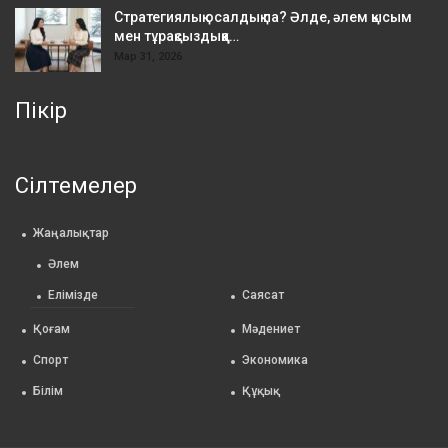
Стратегиялық осалдық па? Әлде, әлем қысым
мен тұрақсыздыққа…
Мар 31, 2026
Пікір
Сілтемелер
Жаңалықтар
Әлем
Елімізде
Саясат
Қоғам
Мәдениет
Спорт
Экономика
Білім
Құқық