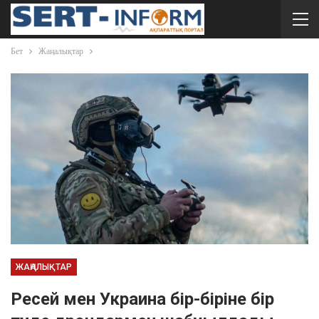
Бет
Жаңалықтар
ЖАҢАЛЫҚТАР
Ресей мен Украина бір-біріне бір