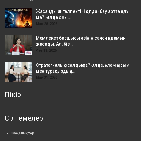
Жасанды интеллектіні қолданбау артта қалу
ма? Әлде оны…
Мар 28, 2026
Мемлекет басшысы өзінің саяси қадамын
жасады. Ал, біз…
Фев 11, 2026
Стратегиялық осалдық па? Әлде, әлем қысым
мен тұрақсыздыққа…
Мар 31, 2026
Пікір
Сілтемелер
Жаңалықтар