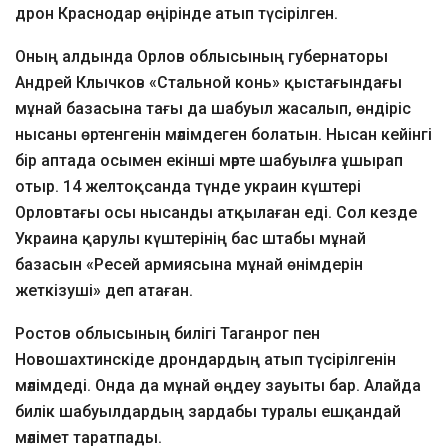
дрон Краснодар өңірінде атып түсірілген.
Оның алдында Орлов облысының губернаторы
Андрей Клычков «Стальной конь» қыстағындағы
мұнай базасына тағы да шабуыл жасалып, өндіріс
нысаны өртенгенін мәлімдеген болатын. Нысан кейінгі
бір аптада осымен екінші мәрте шабуылға ұшырап
отыр. 14 желтоқсанда түнде украин күштері
Орловтағы осы нысанды атқылаған еді. Сол кезде
Украина қарулы күштерінің бас штабы мұнай
базасын «Ресей армиясына мұнай өнімдерін
жеткізуші» деп атаған.
Ростов облысының билігі Таганрог пен
Новошахтинскіде дрондардың атып түсірілгенін
мәлімдеді. Онда да мұнай өңдеу зауыты бар. Алайда
билік шабуылдардың зардабы туралы ешқандай
мәлімет таратпады.