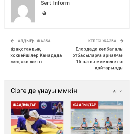
Sert-Inform
АЛДЫҢҒЫ ЖАЗБА
КЕЛЕСІ ЖАЗБА
Қазақстандық
Елордада көпбалалы
хоккейшілер Канадада
отбасыларға арналған
жеңіске жетті
15 пәтер мемлекетке
қайтарылды
Сізге де ұнауы мүмкін
All
ЖАҢАЛЫҚТАР
ЖАҢАЛЫҚТАР