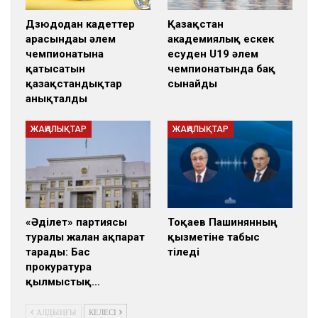
Дзюдодан кадеттер
Қазақстан
арасындағы әлем
академиялық ескек
чемпионатына
есуден U19 әлем
қатысатын
чемпионатында бақ
қазақстандықтар
сынайды
анықталды
ЖАҢАЛЫҚТАР
ЖАҢАЛЫҚТАР
«Әділет» партиясы
Тоқаев Пашинянның
туралы жалған ақпарат
қызметіне табыс
тарады: Бас
тіледі
прокуратура
қылмыстық…
АЛДЫҢҒЫ
КЕЛЕСІ