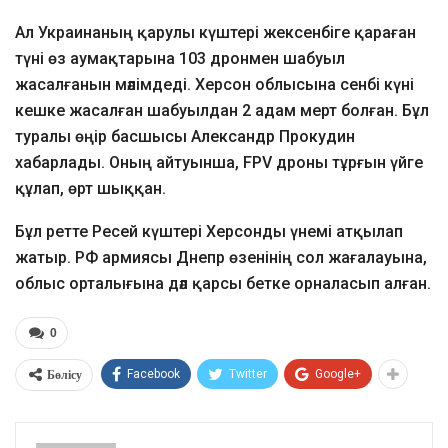
Ал Украинаның қарулы күштері жексенбіге қараған
түні өз аумақтарына 103 дронмен шабуыл
жасалғанын мәлімдеді. Херсон облысына сенбі күні
кешке жасалған шабуылдан 2 адам мерт болған. Бұл
туралы өңір басшысы Александр Прокудин
хабарлады. Оның айтуынша, FPV дроны тұрғын үйге
құлап, өрт шыққан.
Бұл ретте Ресей күштері Херсонды үнемі атқылап
жатыр. РФ армиясы Днепр өзенінің сол жағалауына,
облыс орталығына дәл қарсы бетке орналасып алған.
0
Бөлісу
Facebook
Twitter
Google+