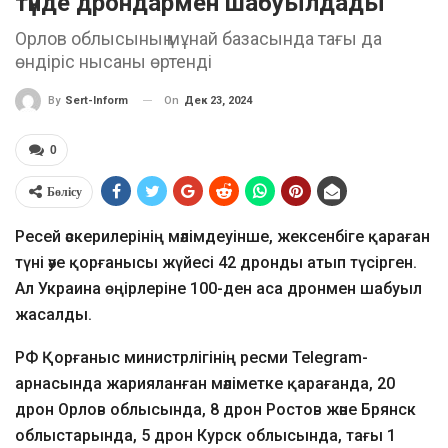
түнде дрондармен шабуылдады
Орлов облысының мұнай базасында тағы да
өндіріс нысаны өртенді
On
Дек 23, 2024
By
Sert-Inform
0
Бөлісу
Ресей әскерилерінің мәлімдеуінше, жексенбіге қараған
түні әуе қорғанысы жүйесі 42 дронды атып түсірген.
Ал Украина өңірлеріне 100-ден аса дронмен шабуыл
жасалды.
РФ Қорғаныс министрлігінің ресми Telegram-
арнасында жарияланған мәліметке қарағанда, 20
дрон Орлов облысында, 8 дрон Ростов және Брянск
облыстарында, 5 дрон Курск облысында, тағы 1