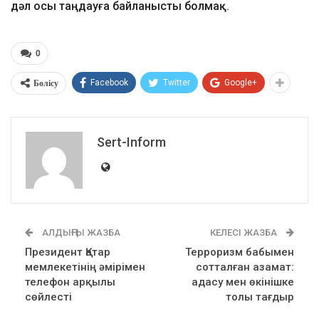
дәл осы таңдауға байланысты болмақ.
0
Бөлісу
Facebook
Twitter
Google+
Sert-Inform
АЛДЫҢҒЫ ЖАЗБА
КЕЛЕСІ ЖАЗБА
Президент Қатар
Терроризм бабымен
мемлекетінің әмірімен
сотталған азамат:
телефон арқылы
адасу мен өкінішке
сөйлесті
толы тағдыр