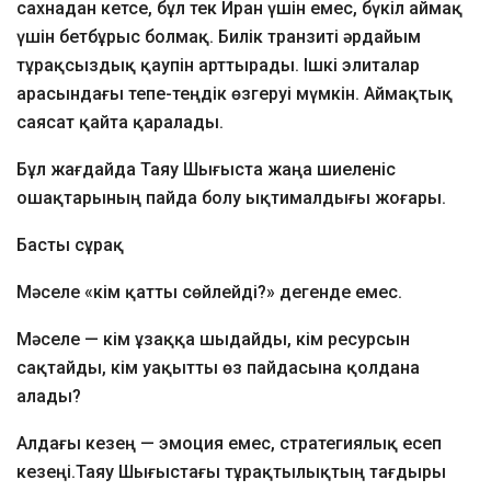
сахнадан кетсе, бұл тек Иран үшін емес, бүкіл аймақ
үшін бетбұрыс болмақ. Билік транзиті әрдайым
тұрақсыздық қаупін арттырады. Ішкі элиталар
арасындағы тепе-теңдік өзгеруі мүмкін. Аймақтық
саясат қайта қаралады.
Бұл жағдайда Таяу Шығыста жаңа шиеленіс
ошақтарының пайда болу ықтималдығы жоғары.
Басты сұрақ
Мәселе «кім қатты сөйлейді?» дегенде емес.
Мәселе — кім ұзаққа шыдайды, кім ресурсын
сақтайды, кім уақытты өз пайдасына қолдана
алады?
Алдағы кезең — эмоция емес, стратегиялық есеп
кезеңі.Таяу Шығыстағы тұрақтылықтың тағдыры