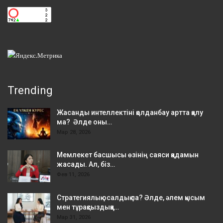
Trending
Жасанды интеллектіні қолданбау артта қалу
ма? Әлде оны…
Мар 28, 2026
Мемлекет басшысы өзінің саяси қадамын
жасады. Ал, біз…
Фев 11, 2026
Стратегиялық осалдық па? Әлде, әлем қысым
мен тұрақсыздыққа…
Мар 31, 2026