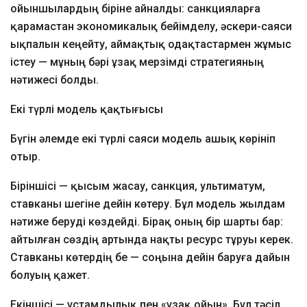
ойыншылардың біріне айналды: санкцияларға
қарамастан экономикалық бейімделу, әскери-саяси
ықпалын кеңейту, аймақтық одақтастармен жұмыс
істеу — мұның бәрі ұзақ мерзімді стратегияның
нәтижесі болды.
Екі түрлі модель қақтығысы
Бүгін әлемде екі түрлі саяси модель ашық көрініп
отыр.
Біріншісі — қысым жасау, санкция, ультиматум,
ставканы шегіне дейін көтеру. Бұл модель жылдам
нәтиже беруді көздейді. Бірақ оның бір шарты бар:
айтылған сөздің артында нақты ресурс тұруы керек.
Ставканы көтердің бе — соңына дейін баруға дайын
болуың қажет.
Екіншісі — ұстамдылық пен «ұзақ ойын». Бұл тәсіл