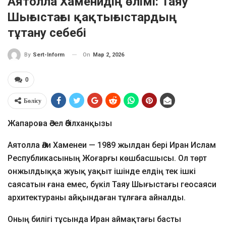
Аятолла Хаменидің өлімі: Таяу
Шығыстағы қақтығыстардың
тұтану себебі
On
Мар 2, 2026
By
Sert-Inform
0
Бөлісу
Жапарова Әсел Әбілханқызы
Аятолла Әли Хаменеи — 1989 жылдан бері Иран Ислам
Республикасының Жоғарғы көшбасшысы. Ол төрт
онжылдыққа жуық уақыт ішінде елдің тек ішкі
саясатын ғана емес, бүкіл Таяу Шығыстағы геосаяси
архитектураны айқындаған тұлғаға айналды.
Оның билігі тұсында Иран аймақтағы басты