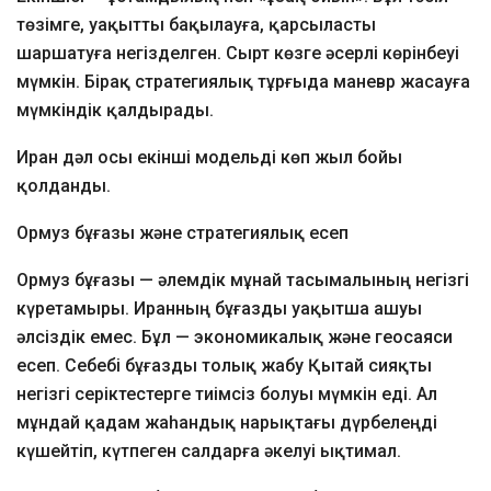
төзімге, уақытты бақылауға, қарсыласты
шаршатуға негізделген. Сырт көзге әсерлі көрінбеуі
мүмкін. Бірақ стратегиялық тұрғыда маневр жасауға
мүмкіндік қалдырады.
Иран дәл осы екінші модельді көп жыл бойы
қолданды.
Ормуз бұғазы және стратегиялық есеп
Ормуз бұғазы — әлемдік мұнай тасымалының негізгі
күретамыры. Иранның бұғазды уақытша ашуы
әлсіздік емес. Бұл — экономикалық және геосаяси
есеп. Себебі бұғазды толық жабу Қытай сияқты
негізгі серіктестерге тиімсіз болуы мүмкін еді. Ал
мұндай қадам жаһандық нарықтағы дүрбелеңді
күшейтіп, күтпеген салдарға әкелуі ықтимал.