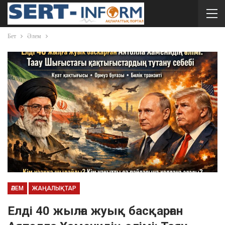
Бет
Әлем
ӘЛЕМ
ЖАҢАЛЫҚТАР
Елді 40 жылға жуық басқарған