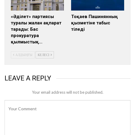
«Әділет» партиясы
Тоқаев Пашинянның
туралы жалған ақпарат
қызметіне табыс
тарады: Бас
тіледі
прокуратура
қылмыстық…
АЛДЫҢҒЫ
КЕЛЕСІ
LEAVE A REPLY
Your email address will not be published.