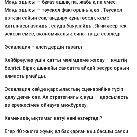
Маңыздысы — бұғаз ашық па, жабық па емес.
Маңыздысы — тәуекел факторының өзі. Тәуекел
артқан сайын сақтандыру құны өседі, кеме
қатынасы азаяды, сауда баяулайды. Яғни әсер тек
әскери емес, экономикалық сипатта да сезіледі.
Эскалация – әлсіздердің тұзағы
Кейбіреулер үшін қатты мәлімдеме жасау — күштің
белгісі. Бірақ шынайы саясатта айқай ресурс орнын
алмастырмайды.
Эскалация кейде қарсыластың сценарийіне түсіп
қалу деген сөз. Ал стратегиялық күш — қарсыласты
өз ережесімен ойнауға мәжбүрлеу.
Хаменидің ықтимал кетуі нені өзгертеді?
Егер 40 жылға жуық ел басқарған көшбасшы саяси