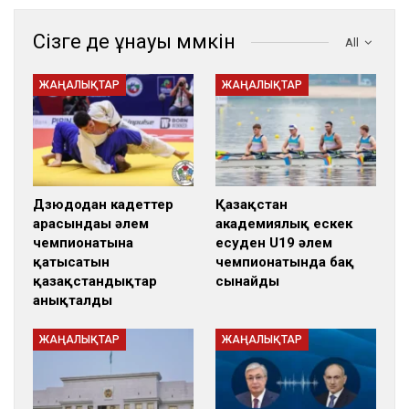
Сізге де ұнауы мүмкін
All
ЖАҢАЛЫҚТАР
ЖАҢАЛЫҚТАР
Дзюдодан кадеттер
Қазақстан
арасындағы әлем
академиялық ескек
чемпионатына
есуден U19 әлем
қатысатын
чемпионатында бақ
қазақстандықтар
сынайды
анықталды
ЖАҢАЛЫҚТАР
ЖАҢАЛЫҚТАР