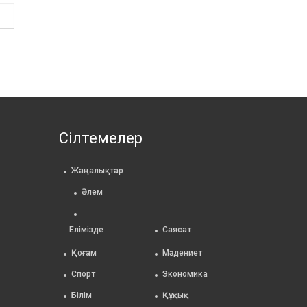
Сілтемелер
Жаңалықтар
Әлем
Елімізде
Саясат
Қоғам
Мәдениет
Спорт
Экономика
Білім
Құқық