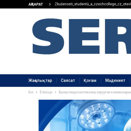
Zkušenosti_studentů_a_czechcollege_cz_oteví
АҚПАРАТ
Жаңалықтар
Саясат
Қоғам
Мәдениет
Бет
Елімізде
Қазақстанда пластикалық хирургия клиникаларына