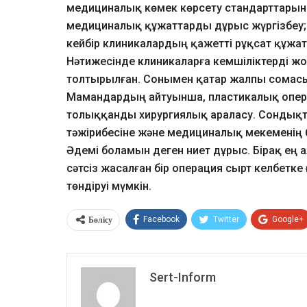
медициналық көмек көрсету стандарттарын
медициналық құжаттарды дұрыс жүргізбеу;
кейбір клиникалардың қажетті рұқсат құжат
Нәтижесінде клиникаларға кемшіліктерді жою
толтырылған. Сонымен қатар жалпы сомасы 
Мамандардың айтуынша, пластикалық опер
толыққанды хирургиялық араласу. Сондықта
тәжірибесіне және медициналық мекеменің 
Әдемі боламын деген ниет дұрыс. Бірақ ең а
сәтсіз жасалған бір операция сырт келбетке
төндіруі мүмкін.
Бөлісу
Facebook
Twitter
Google+
Sert-Inform