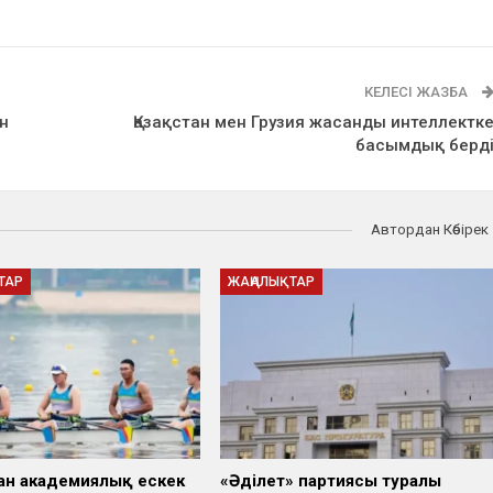
КЕЛЕСІ ЖАЗБА
н
Қазақстан мен Грузия жасанды интеллектк
басымдық берд
Автордан Көбірек
ТАР
ЖАҢАЛЫҚТАР
ан академиялық ескек
«Әділет» партиясы туралы