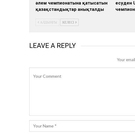
әлем чемпионатына қатысатын
есуден 
қазақстандықтар анықталды
чемпион
АЛДЫҢҒЫ
КЕЛЕСІ
LEAVE A REPLY
Your email