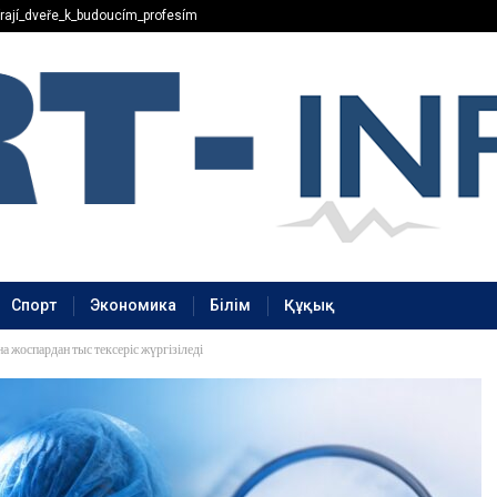
rají_dveře_k_budoucím_profesím
Спорт
Экономика
Білім
Құқық
 жоспардан тыс тексеріс жүргізіледі