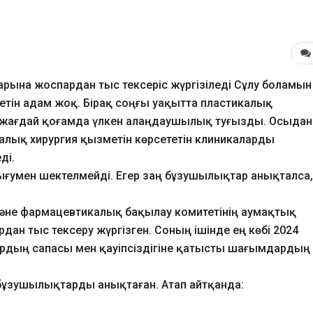
арына жоспардан тыс тексеріс жүргізіледі Сұлу боламын
тін адам жоқ. Бірақ соңғы уақытта пластикалық
ы жағдай қоғамда үлкен алаңдаушылық туғызды. Осыдан
калық хирургия қызметін көрсететін клиникаларды
ді.
шығумен шектелмейді. Егер заң бұзушылықтар анықталса,
және фармацевтикалық бақылау комитетінің аумақтық
дан тыс тексеру жүргізген. Соның ішінде ең көбі 2024
ардың сапасы мен қауіпсіздігіне қатысты шағымдардың
бұзушылықтарды анықтаған. Атап айтқанда: