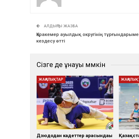
АЛДЫҢҒЫ ЖАЗБА
Қаракемер ауылдық округінің тұрғындарыме
кездесу өтті
Сізге де ұнауы мүмкін
ЖАҢАЛЫҚТАР
ЖАҢАЛЫҚ
Дзюдодан кадеттер арасындағы
Қазақст