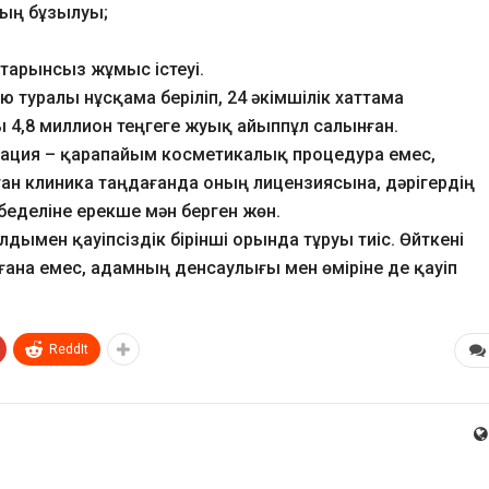
ың бұзылуы;
тарынсыз жұмыс істеуі.
 туралы нұсқама беріліп, 24 әкімшілік хаттама
4,8 миллион теңгеге жуық айыппұл салынған.
ация – қарапайым косметикалық процедура емес,
н клиника таңдағанда оның лицензиясына, дәрігердің
беделіне ерекше мән берген жөн.
лдымен қауіпсіздік бірінші орында тұруы тиіс. Өйткені
 ғана емес, адамның денсаулығы мен өміріне де қауіп
ReddIt