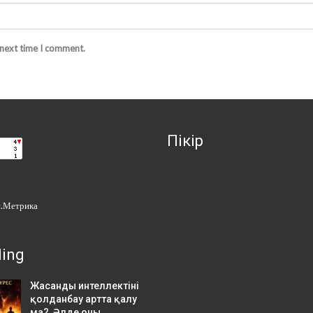
 next time I comment.
Пікір
ding
Жасанды интеллектіні
қолданбау артта қалу
ма? Әлде оны…