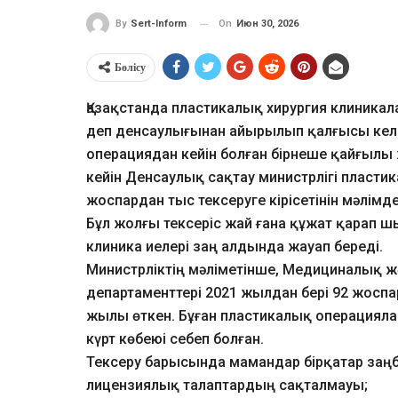
On
Июн 30, 2026
By
Sert-Inform
Бөлісу
Қазақстанда пластикалық хирургия клиникал
деп денсаулығынан айырылып қалғысы келе
операциядан кейін болған бірнеше қайғыл
кейін Денсаулық сақтау министрлігі пласти
жоспардан тыс тексеруге кірісетінін мәлімде
Бұл жолғы тексеріс жай ғана құжат қарап 
клиника иелері заң алдында жауап береді.
Министрліктің мәліметінше, Медициналық 
департаменттері 2021 жылдан бері 92 жоспар
жылы өткен. Бұған пластикалық операциял
күрт көбеюі себеп болған.
Тексеру барысында мамандар бірқатар заң
лицензиялық талаптардың сақталмауы;