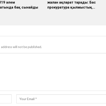
U19 әлем
жалған ақпарат тарады: Бас
атында бақ сынайды
прокуратура қылмыстық…
 address will not be published.