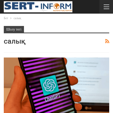
Бет
салық
Шолу тегі
салық