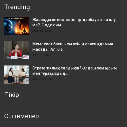
Trending
Жасанды интеллектіні қолданбау артта қалу
ма? Әлде оны…
Мар 28, 2026
Мемлекет басшысы өзінің саяси қадамын
жасады. Ал, біз…
Фев 11, 2026
Стратегиялық осалдық па? Әлде, әлем қысым
мен тұрақсыздыққа…
Мар 31, 2026
Пікір
Сілтемелер