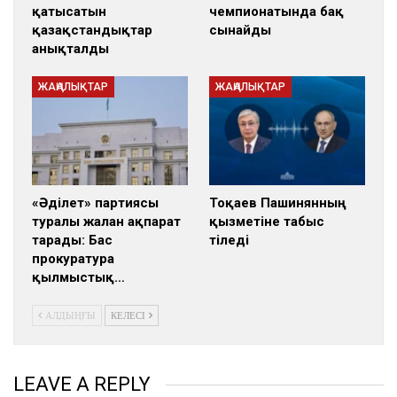
қатысатын
чемпионатында бақ
қазақстандықтар
сынайды
анықталды
ЖАҢАЛЫҚТАР
ЖАҢАЛЫҚТАР
«Әділет» партиясы
Тоқаев Пашинянның
туралы жалған ақпарат
қызметіне табыс
тарады: Бас
тіледі
прокуратура
қылмыстық…
АЛДЫҢҒЫ
КЕЛЕСІ
LEAVE A REPLY