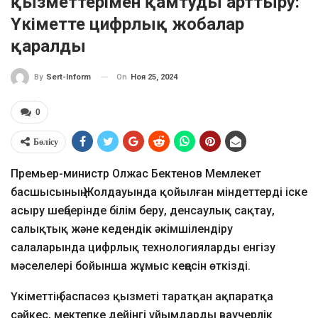
қызметтерімен қамтуды арттыру:
Үкіметте цифрлық жобалар
қаралды
On
Ноя 25, 2024
By
Sert-Inform
0
Бөлісу
Премьер-министр Олжас Бектенов Мемлекет
басшысының Жолдауында қойылған міндеттерді іске
асыру шеңберінде білім беру, денсаулық сақтау,
салықтық және кедендік әкімшілендіру
салаларында цифрлық технологияларды енгізу
мәселелері бойынша жұмыс кеңесін өткізді.
Үкіметтің баспасөз қызметі таратқан ақпаратқа
сәйкес, мектепке дейінгі ұйымдарды ваучерлік