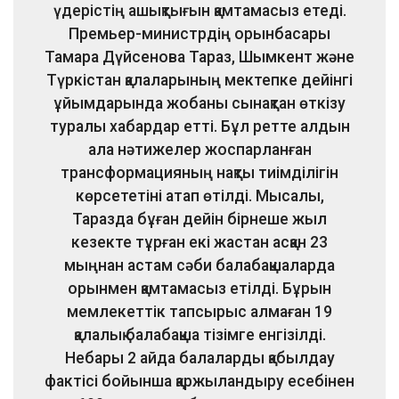
үдерістің ашықтығын қамтамасыз етеді.
Премьер-министрдің орынбасары
Тамара Дүйсенова Тараз, Шымкент және
Түркістан қалаларының мектепке дейінгі
ұйымдарында жобаны сынақтан өткізу
туралы хабардар етті. Бұл ретте алдын
ала нәтижелер жоспарланған
трансформацияның нақты тиімділігін
көрсететіні атап өтілді. Мысалы,
Таразда бұған дейін бірнеше жыл
кезекте тұрған екі жастан асқан 23
мыңнан астам сәби балабақшаларда
орынмен қамтамасыз етілді. Бұрын
мемлекеттік тапсырыс алмаған 19
қалалық балабақша тізімге енгізілді.
Небары 2 айда балаларды қабылдау
фактісі бойынша қаржыландыру есебінен