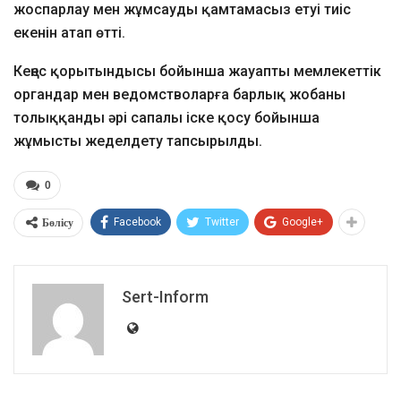
жоспарлау мен жұмсауды қамтамасыз етуі тиіс
екенін атап өтті.
Кеңес қорытындысы бойынша жауапты мемлекеттік
органдар мен ведомстволарға барлық жобаны
толыққанды әрі сапалы іске қосу бойынша
жұмысты жеделдету тапсырылды.
0
Бөлісу
Facebook
Twitter
Google+
Sert-Inform