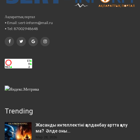
Ақпараттық портал
• Email: sert-inform@mail.ru
• Tel: 87002948648
Trending
Жасанды интеллектіні қолданбау артта қалу
ма? Әлде оны…
Мар 28, 2026