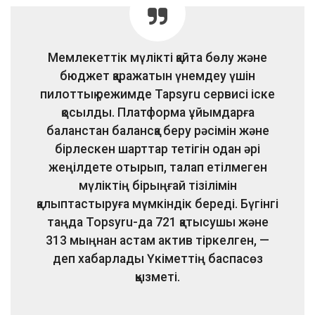
Мемлекеттік мүлікті қайта бөлу және
бюджет қаражатын үнемдеу үшін
пилоттық режимде Tapsyru сервисі іске
қосылды. Платформа ұйымдарға
баланстан балансқа беру рәсімін және
бірлескен шарттар тетігін одан әрі
жеңілдете отырып, талап етілмеген
мүліктің бірыңғай тізілімін
қалыптастыруға мүмкіндік береді. Бүгінгі
таңда Topsyru-да 721 қатысушы және
313 мыңнан астам актив тіркелген, —
деп хабарлады Үкіметтің баспасөз
қызметі.