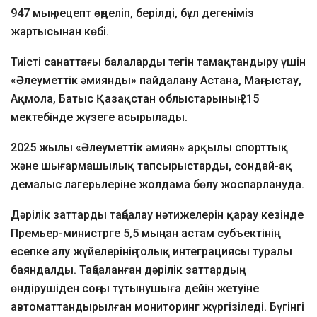
947 мың рецепт өңделіп, берілді, бұл дегеніміз
жартысынан көбі.
Тиісті санаттағы балаларды тегін тамақтандыру үшін
«Әлеуметтік әмиянды» пайдалану Астана, Маңғыстау,
Ақмола, Батыс Қазақстан облыстарының 215
мектебінде жүзеге асырылады.
2025 жылы «Әлеуметтік әмиян» арқылы спорттық
және шығармашылық тапсырыстарды, сондай-ақ
демалыс лагерьлеріне жолдама бөлу жоспарлануда.
Дәрілік заттарды таңбалау нәтижелерін қарау кезінде
Премьер-министрге 5,5 мыңнан астам субъектінің
есепке алу жүйелерінің толық интеграциясы туралы
баяндалды. Таңбаланған дәрілік заттардың
өндірушіден соңғы тұтынушыға дейін жетуіне
автоматтандырылған мониторинг жүргізіледі. Бүгінгі