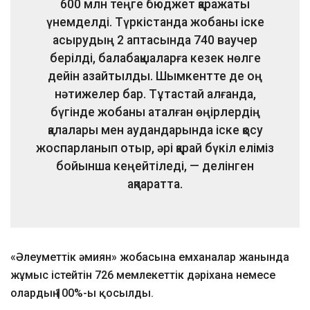
600 млн теңге бюджет қаражаты
үнемделді. Түркістанда жобаны іске
асырудың 2 аптасында 740 ваучер
берілді, балабақшаларға кезек нөлге
дейін азайтылды. Шымкентте де оң
нәтижелер бар. Тұтастай алғанда,
бүгінде жобаны аталған өңірлердің
қалалары мен аудандарында іске қосу
жоспарланып отыр, әрі қарай бүкіл еліміз
бойынша кеңейтіледі, — делінген
ақпаратта.
«Әлеуметтік әмиян» жобасына емханалар жанында
жұмыс істейтін 726 мемлекеттік дәріхана немесе
олардың 100%-ы қосылды.