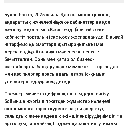
Бұдан басқа, 2025 жылы Қаржы министрлігінің
ақпараттық жүйелерінің жеке кабинеттеріне қол
жеткізуге қосатын «Кәсіпкердің бірыңғай жеке
кабинеті» порталын іске қосу жоспарлануда. Бірыңғай
интерфейс қызметтердің бытыраңқылығы мен
деректердің қайталануы мәселесін шешуге
бағытталған. Сонымен қатар ол бизнес-
жағдайларды басқару және мемлекеттік органдар
мен кәсіпкерлер арасындағы өзара іс-қимыл
үдерістерін едәуір жеңілдетеді.
Премьер-министр цифрлық шешімдерді енгізу
бойынша жүргізіліп жатқан жұмыстар көлеңкелі
экономикаға қарсы күресте нақты әсер етуі,
салықтық және кедендік әкімшілендірудің тиімділігін
арттыруы, сондай-ақ бюджет қаражатын ұтымды