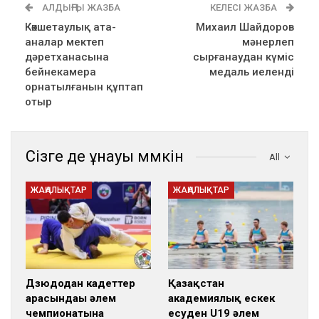
АЛДЫҢҒЫ ЖАЗБА
КЕЛЕСІ ЖАЗБА
Көкшетаулық ата-
Михаил Шайдоров
аналар мектеп
мәнерлеп
дәретханасына
сырғанаудан күміс
бейнекамера
медаль иеленді
орнатылғанын құптап
отыр
Сізге де ұнауы мүмкін
All
ЖАҢАЛЫҚТАР
ЖАҢАЛЫҚТАР
Дзюдодан кадеттер
Қазақстан
арасындағы әлем
академиялық ескек
чемпионатына
есуден U19 әлем