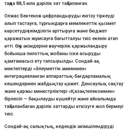
таңда 88,5 млн дәрілік зат таңбаланған.
Олжас Бектенов цифрландыруды енгізу тіркеуді
алып тастауға, тұрғындарға мемлекеттік қызмет
көрсетудің тиімділігін арттыруға және бюджет
қаражатын жұмсауға бағытталуы тиіс екенін атап
өтті. Өңір әкімдеріне ваучерлік қаржыландыру
бойынша пилоттық жобаны іске асыруды
қамтамасыз ету тапсырылды. Сондай-ақ
мектептерді «Әлеуметтік әмиянмен»
интеграцияланған аппараттық-бағдарламалық
кешендермен жабдықтау қажет. Денсаулық сақтау
және қаржы министрліктері «Қазақтелекоммен»
бірлесіп — бақылауды күшейтуі және айналымда
таңбаланбаған дәрілік заттарды өткізуге жол бермеуі
тиіс.
Сондай-ақ салықтық, кедендік әкімшілендіруді