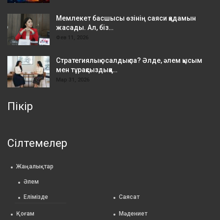
Мемлекет басшысы өзінің саяси қадамын
жасады. Ал, біз…
Фев 11, 2026
Стратегиялық осалдық па? Әлде, әлем қысым
мен тұрақсыздыққа…
Мар 31, 2026
Пікір
Сілтемелер
Жаңалықтар
Әлем
Елімізде
Саясат
Қоғам
Мәдениет