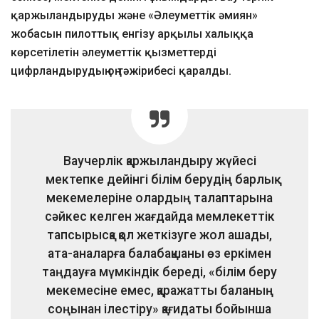
қаржыландыруды және «Әлеуметтік әмиян»
жобасын пилоттық енгізу арқылы халыққа
көрсетілетін әлеуметтік қызметтерді
цифрландырудың оң тәжірибесі қаралды.
Ваучерлік қаржыландыру жүйесі
мектепке дейінгі білім берудің барлық
мекемелеріне олардың талаптарына
сәйкес келген жағдайда мемлекеттік
тапсырысқа қол жеткізуге жол ашады,
ата-аналарға балабақшаны өз еркімен
таңдауға мүмкіндік береді, «білім беру
мекемесіне емес, қаражатты баланың
соңынан ілестіру» қағидаты бойынша