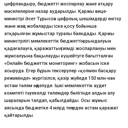
цифрландыру, бюджетті жоспарлау және атқару
мәселелеріне назар аударылды. Қаржы вице-
министрі Әсет Тұрысов цифрлық шешімдерді енгізу
және жаңа жобаларды іске қосу бойынша
атқарылған жұмыстар туралы баяндады. Қаржы
министрлігі мемлекеттік бюджеттің орындалуын
қадағалауға, қаражаттың тиімді жоспарлануы мен
жұмсалуына бақылауды күшейтуге бағытталған
«Онлайн бюджеттік мониторинг» жобасын іске
асыруда. Егер бұрын тексерулер «қолмен басқару
режимінде» жүргізілсе, қазір жүйеде 150 млн-нан
астам төлем өңделуде. Ішкі мемлекеттік аудит
комитеті тәуекелді төлемдер бөлігінде алдын алу
шараларын талдап, қабылдайды. Осы жұмыс
аясында бюджетке 4 млрд теңгеден астам қаражат
қайтарылды.