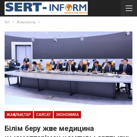
Бет
Жаңалықтар
ЖАҢАЛЫҚТАР
САЯСАТ
ЭКОНОМИКА
Білім беру және медицина