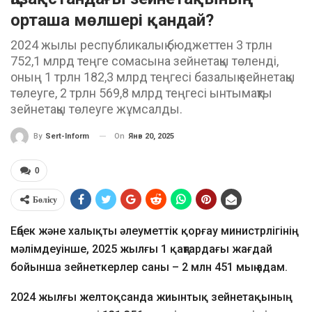
орташа мөлшері қандай?
2024 жылы республикалық бюджеттен 3 трлн
752,1 млрд теңге сомасына зейнетақы төленді,
оның 1 трлн 182,3 млрд теңгесі базалық зейнетақы
төлеуге, 2 трлн 569,8 млрд теңгесі ынтымақты
зейнетақы төлеуге жұмсалды.
On
Янв 20, 2025
By
Sert-Inform
0
Бөлісу
Еңбек және халықты әлеуметтік қорғау министрлігінің
мәлімдеуінше, 2025 жылғы 1 қаңтардағы жағдай
бойынша зейнеткерлер саны – 2 млн 451 мың адам.
2024 жылғы желтоқсанда жиынтық зейнетақының