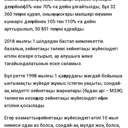
деңгейінің 65%-нан 70%-ға дейін ұлғайтылды, бұл 32
360 теңгені құрап, оның ең жоғары мөлшері ең төмен
күнкөріс деңгейінен 105-тен 110%-ға дейін
арттырылып, 50 851 теңгені құрайды.
2018 жылғы 1 шілдеден бастап мемлекеттік
базалық зейнетақы төлемі зейнетақы жүйесіндегі
өтілін ескере отырып, әр алушыға жеке
тағайындалатынын еске саламыз.
Бұл ретте 1998 жылғы 1 қаңтардағы жағдай бойынша
ынтымақты жүйеде жұмыс істеген уақыты, сондай-
ақ міндетті зейнетақы жарналары (бұдан әрі – МЗЖ)
төленген кезеңдер зейнетақы жүйесіндегі еңбек
өтіліне қосылады.
Егер азаматтың зейнетақы жүйесіндегі өтілі 10 жыл
немесе одан аз болса, сондай-ақ мүлде жоқ болса,