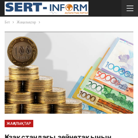
Бет
Жаңалықтар
ЖАҢАЛЫҚТАР
Қазақстандағы зейнетақының