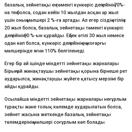
базалық зейнетақы ең төменгі күнкөріс деңгейінің 70%-
на тең болса, содан кейін 10 жылдан асқан әр жыл
үшін оның мөлшері 2 %-ға артады. Ал егер сіздің өтіліңіз
20 жыл болса, базалық зейнетақы төменгі күнкөріс
деңгейінің 90 %-ын құрайды. Еңбек өтілі 30 жыл немесе
одан көп болса, күнкөріс деңгейінің ең жоғарғы
мөлшерінде яғни 110% белгіленеді.
Егер бір ай ішінде міндетті зейнетақы жарналары
Бірыңғай жинақтаушы зейнетақы қорына бірнеше рет
аударылса, жинақтаушы жүйеге қатысу мерзімі бір
айды құрайды.
Осылайша міндетті зейнетақы жарналары неғұрлым
тұрақты және толық көлемде аударылатын болса,
зейнет жасына жеткенде базалық зейнетақы
төлемдерінің мөлшері соғұрлым көп болады.