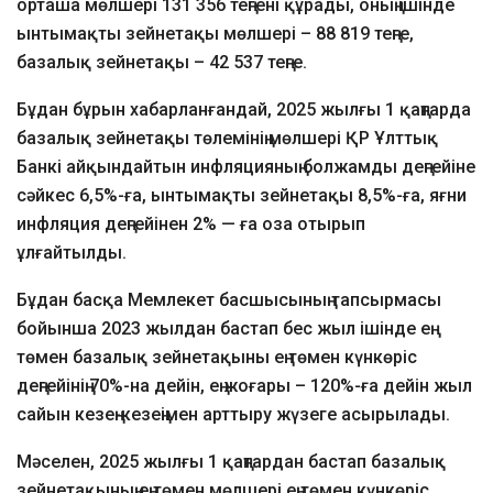
орташа мөлшері 131 356 теңгені құрады, оның ішінде
ынтымақты зейнетақы мөлшері – 88 819 теңге,
базалық зейнетақы – 42 537 теңге.
Бұдан бұрын хабарланғандай, 2025 жылғы 1 қаңтарда
базалық зейнетақы төлемінің мөлшері ҚР Ұлттық
Банкі айқындайтын инфляцияның болжамды деңгейіне
сәйкес 6,5%-ға, ынтымақты зейнетақы 8,5%-ға, яғни
инфляция деңгейінен 2% — ға оза отырып
ұлғайтылды.
Бұдан басқа Мемлекет басшысының тапсырмасы
бойынша 2023 жылдан бастап бес жыл ішінде ең
төмен базалық зейнетақыны ең төмен күнкөріс
деңгейінің 70%-на дейін, ең жоғары – 120%-ға дейін жыл
сайын кезең-кезеңімен арттыру жүзеге асырылады.
Мәселен, 2025 жылғы 1 қаңтардан бастап базалық
зейнетақының ең төмен мөлшері ең төмен күнкөріс