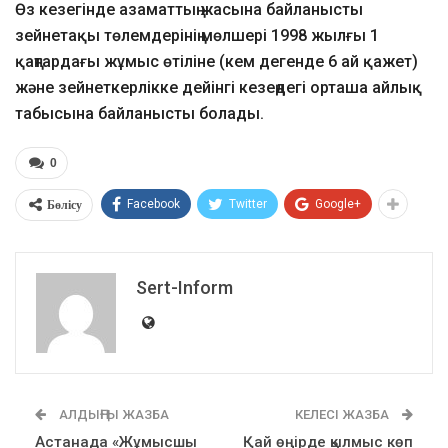
Өз кезегінде азаматтың жасына байланысты
зейнетақы төлемдерінің мөлшері 1998 жылғы 1
қаңтардағы жұмыс өтіліне (кем дегенде 6 ай қажет)
және зейнеткерлікке дейінгі кезеңдегі орташа айлық
табысына байланысты болады.
0
Бөлісу
Facebook
Twitter
Google+
Sert-Inform
АЛДЫҢҒЫ ЖАЗБА
КЕЛЕСІ ЖАЗБА
Астанада «Жұмысшы
Қай өңірде қылмыс көп