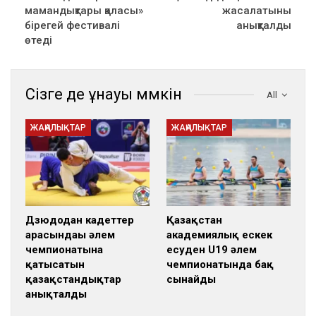
мамандықтары қаласы»
жасалатыны
бірегей фестивалі
анықталды
өтеді
Сізге де ұнауы мүмкін
All
ЖАҢАЛЫҚТАР
ЖАҢАЛЫҚТАР
Дзюдодан кадеттер
Қазақстан
арасындағы әлем
академиялық ескек
чемпионатына
есуден U19 әлем
қатысатын
чемпионатында бақ
қазақстандықтар
сынайды
анықталды