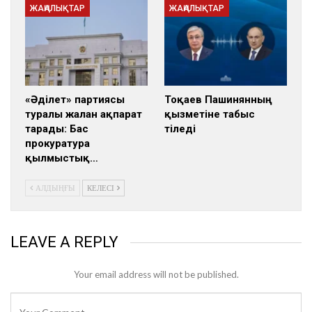
ЖАҢАЛЫҚТАР
ЖАҢАЛЫҚТАР
«Әділет» партиясы
Тоқаев Пашинянның
туралы жалған ақпарат
қызметіне табыс
тарады: Бас
тіледі
прокуратура
қылмыстық…
АЛДЫҢҒЫ
КЕЛЕСІ
LEAVE A REPLY
Your email address will not be published.