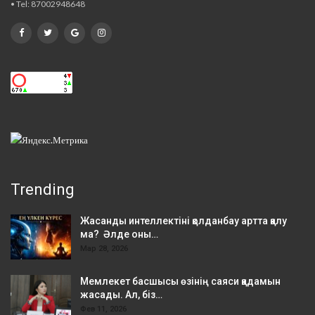
• Tel: 87002948648
Trending
Жасанды интеллектіні қолданбау артта қалу
ма? Әлде оны…
Мар 28, 2026
Мемлекет басшысы өзінің саяси қадамын
жасады. Ал, біз…
Фев 11, 2026