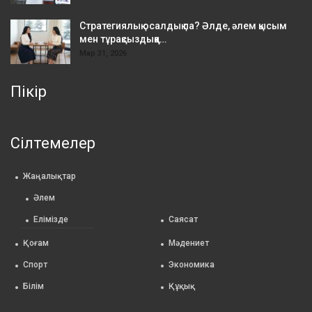
Стратегиялық осалдық па? Әлде, әлем қысым
мен тұрақсыздыққа…
Мар 31, 2026
Пікір
Сілтемелер
Жаңалықтар
Әлем
Елімізде
Саясат
Қоғам
Мәдениет
Спорт
Экономика
Білім
Құқық