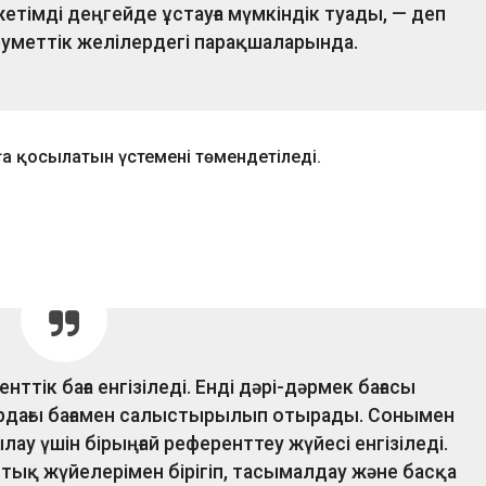
тімді деңгейде ұстауға мүмкіндік туады, — деп
уметтік желілердегі парақшаларында.
а қосылатын үстемені төмендетіледі.
тік баға енгізіледі. Енді дәрі-дәрмек бағасы
рдағы бағамен салыстырылып отырады. Сонымен
лау үшін бірыңғай референттеу жүйесі енгізіледі.
ық жүйелерімен бірігіп, тасымалдау және басқа