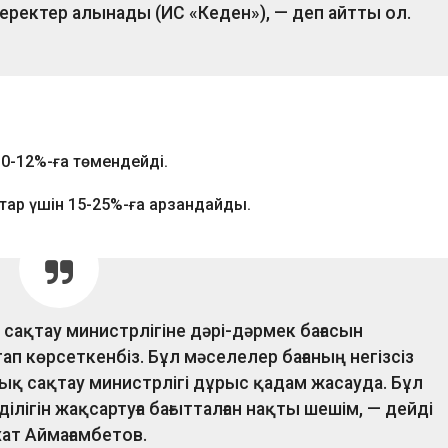
еректер алынады (ИС «Кеден»), — деп айтты ол.
0-12%-ға төмендейді.
тар үшін 15-25%-ға арзандайды.
қ сақтау министрлігіне дәрі-дәрмек бағасын
п көрсеткенбіз. Бұл мәселелер бағаның негізсіз
улық сақтау министрлігі дұрыс қадам жасауда. Бұл
ілігін жақсартуға бағытталған нақты шешім, — дейді
ат Аймағамбетов.