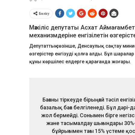
Бөлісу
Мәжіліс депутаты Асхат Аймағамбет
механизмдеріне енгізілетін өзгеріс
Депутаттың сөзінше, Денсаулық сақтау мини
өзгерістер енгізуді қолға алды. Бұл шаралар
құны көршілес елдерге қарағанда жоғары.
Бағаны тіркеуде бірыңғай тәсіл енгі
базалық баға белгіленеді. Бұл дәрі-д
жол бермейді. Сонымен бірге негіз
және тасымалдау шығындары 30%-ға
бұйрығымен тағы 15% үстеме қ