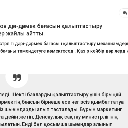
ов дәрі-дәрмек бағасын қалыптастыру
тер жайлы айтты.
стрлігі дәрі-дәрмек бағасын қалыптастыру механизмдер
 бағаны төмендетуге көмектеседі. Қазір кейбір дәрілердің
зіледі. Шекті бағаларды қалыптастыру үшін бірыңғай
әрмектің бағасын бірнеше есе негізсіз қымбаттатуға
сіз шығындарды алып тасталады. Бұрын маркетинг
 дейін жетіп, Денсаулық сақтау министрлігінің
осылатын. Енді бұл қосымша шығындар алынып