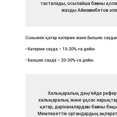
тасталады, осылайша бағаны қолже
жазды Аймағамбетов әле
Сонымен қатар көтерме және бөлшек саудағ
• Көтерме сауда – 15-20%-ға дейін.
• Бөлшек сауда – 20-30%-ға дейін.
Халықаралық деңгейде референт
халықаралық және ұқсас нарықта
қатар, дәріханалардағы бағаны бақы
Мемлекеттік органдардың ақпаратт