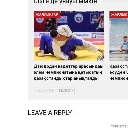
Сізге де ұнауы мүмкін
ЖАҢАЛЫҚТАР
ЖАҢАЛЫҚ
Дзюдодан кадеттер арасындағы
Қазақст
әлем чемпионатына қатысатын
есуден 
қазақстандықтар анықталды
чемпион
АЛДЫҢҒЫ
КЕЛЕСІ
LEAVE A REPLY
Your email