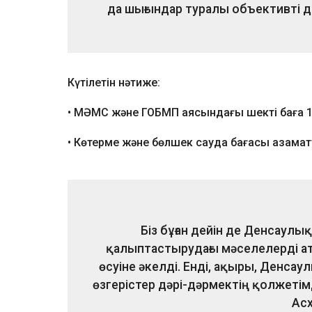
да шығындар туралы объективті д
Күтілетін нәтиже:
• МӘМС және ГОБМП аясындағы шекті баға 1
• Көтерме және бөлшек сауда бағасы азамат
Біз бұған дейін де Денсаулы
қалыптастырудағы мәселелерді ата
өсуіне әкелді. Енді, ақыры, Денса
өзгерістер дәрі-дәрмектің қолжетімд
Асх