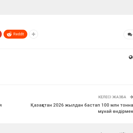
ReddIt
КЕЛЕСІ ЖАЗБА
я
Қазақстан 2026 жылдан бастап 100 млн тонн
мұнай өндірме