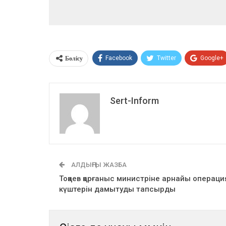
Бөлісу
Facebook
Twitter
Google+
Sert-Inform
АЛДЫҢҒЫ ЖАЗБА
Тоқаев қорғаныс министріне арнайы операци
күштерін дамытуды тапсырды