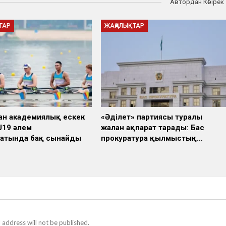
Автордан Көбірек
ТАР
ЖАҢАЛЫҚТАР
ан академиялық ескек
«Әділет» партиясы туралы
U19 әлем
жалған ақпарат тарады: Бас
атында бақ сынайды
прокуратура қылмыстық…
 address will not be published.