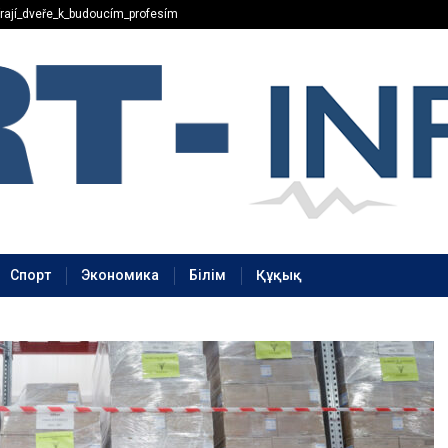
rají_dveře_k_budoucím_profesím
Спорт
Экономика
Білім
Құқық