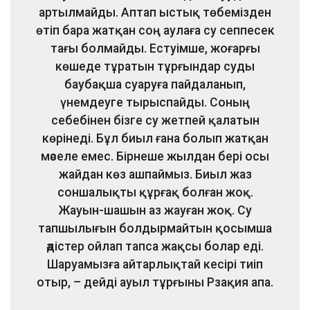
артылмайды. Аптап ыстық төбемізден
өтіп бара жатқан соң аулаға су сеппесек
тағы болмайды. Естуімше, жоғарғы
көшеде тұратын тұрғындар суды
баубақша суаруға пайдаланып,
үнемдеуге тырыспайды. Соның
себебінен бізге су жетпей қалатын
көрінеді. Бұл биыл ғана болып жатқан
мәселе емес. Бірнеше жылдан бері осы
жайдан көз ашпаймыз. Биыл жаз
соншалықты құрғақ болған жоқ.
Жауын-шашын аз жауған жоқ. Су
тапшылығын болдырмайтын қосымша
әдістер ойлап тапса жақсы болар еді.
Шаруамызға айтарлықтай кесірі тиіп
отыр, – дейді ауыл тұрғыны Рзақия апа.