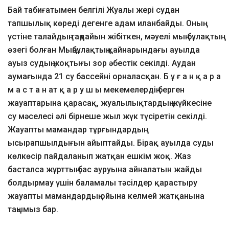
Бай табиғатымен белгілі Жуалы жері судан
тапшылық көреді дегенге адам иланбайды. Оның
үстіне талайдың таңдайын жібіткен, мәуелі мың бұлақтың
өзегі болған Мыңбұлақтың қайнарындағы ауылда
ауыз судың жоқтығы зор әбестік секілді. Аудан
аумағында 21 су бассейні орналасқан. Б ұ ғ а н қ а р а
м а с т а н ат қ а р у ш ы мекемелердің берген
жауаптарына қарасақ, жуалылықтардың жүйкесіне
су мәселесі әлі бірнеше жыл жүк түсіретін секілді.
Жауапты мамандар тұрғындардың
ысырапшылдығын айыптайды. Бірақ ауылда суды
көлкөсір пайдаланып жатқан ешкім жоқ. Жаз
басталса жұрттың бас ауруына айналатын жайды
болдырмау үшін баламалы тәсілдер қарастыру
жауапты мамандардың ойына келмей жатқанына
таңымыз бар.