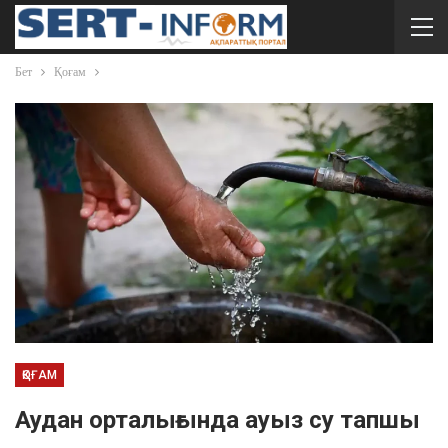
Бет
Қоғам
ҚОҒАМ
Аудан орталығында ауыз су тапшы