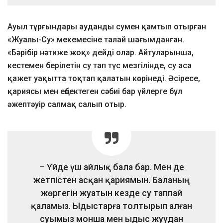
Ауыл тұрғындары ауданды сумен қамтып отырған
«Жуалы-Су» мекемесіне талай шағымданған.
«Бәрібір нәтиже жоқ» дейді олар. Айтуларынша,
кестемен берілетін су тап түс мезгілінде, су аса
қажет уақытта тоқтап қалатын көрінеді. Әсіресе,
қариясы мен еңбектеген сәбиі бар үйлерге бұл
әжептәуір салмақ салып отыр.
– Үйде үш айлық бала бар. Мен де
жетпістен асқан қариямын. Баланың
жөргегін жуатын кезде су таппай
қаламыз. Ыдыстарға толтырып алған
суымыз монша мен ыдыс жуудан