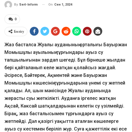
On
Сен 1, 2024
By
Sert-Inform
0
Бөлісу
Жаз басталса Жуалы ауданының орталығы Бауыржан
Момышұлы ауылының тұрғындары ауыз су
тапшылығынан зардап шегеді. Бұл бірнеше жылдан
бері қайталанып келе жатқан қолайсыз жағдай.
Әсіресе, Бәйтерек, Ақментей және Бауыржан
Момышұлы көшесінің тұрғындарына үнемі су жетпей
қалады. Ал, шын мәнісінде Жуалы ауданында
жерасты суы жеткілікті. Ауданға іргелес жатқан
Ақсай, Көксай шатқалдарынан келетін су үзілмейді.
Бірақ, жаз басталысымен тұрғындарға ауыз су
жетпейді. Дәл қазіргі уақытта аталған көшелерге
ауыз су кестемен беріліп жүр. Суға қажеттілік екі есе