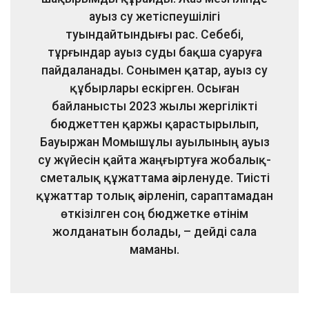
ауыз су жетіспеушілігі
туындайтындығы рас. Себебі,
тұрғындар ауыз суды бақша суаруға
пайдаланады. Сонымен қатар, ауыз су
құбырлары ескірген. Осыған
байланысты 2023 жылы жергілікті
бюджеттен қаржы қарастырылып,
Бауыржан Момышұлы ауылының ауыз
су жүйесін қайта жаңғыртуға жобалық-
сметалық құжаттама әзірленуде. Тиісті
құжаттар толық әзірленіп, сараптамадан
өткізілген соң бюджетке өтінім
жолданатын болады, – дейді сала
маманы.