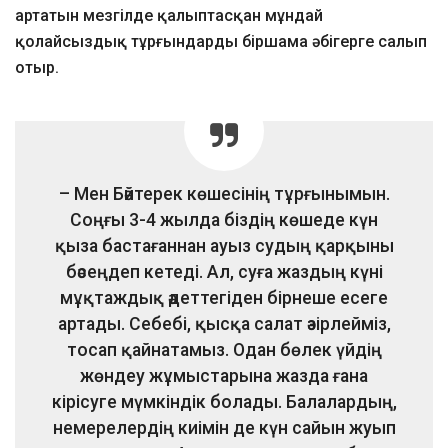
артатын мезгілде қалыптасқан мұндай
қолайсыздық тұрғындарды біршама әбігерге салып
отыр.
– Мен Бәйтерек көшесінің тұрғынымын.
Соңғы 3-4 жылда біздің көшеде күн
қыза бастағаннан ауыз судың қарқыны
бәсеңдеп кетеді. Ал, суға жаздың күні
мұқтаждық әдеттегіден бірнеше есеге
артады. Себебі, қысқа салат әзірлейміз,
тосап қайнатамыз. Одан бөлек үйдің
жөндеу жұмыстарына жазда ғана
кірісуге мүмкіндік болады. Балалардың,
немерелердің киімін де күн сайын жуып