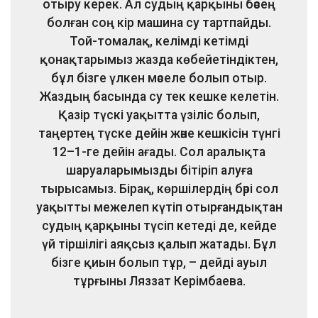
отыру керек. Ал судың қарқыны бәсең
болған соң кір машина су тартпайды.
Той-томалақ, келімді кетімді
қонақтарымыз жазда көбейетіндіктен,
бұл бізге үлкен мәселе болып отыр.
Жаздың басында су тек кешке келетін.
Қазір түскі уақытта үзіліс болып,
таңертең түске дейін және кешкісін түнгі
12–1-ге дейін ағады. Сол аралықта
шаруаларымызды бітіріп алуға
тырысамыз. Бірақ, көршілердің бәрі сол
уақытты межелеп күтіп отырғандықтан
судың қарқыны түсіп кетеді де, кейде
үй тіршілігі аяқсыз қалып жатады. Бұл
бізге қиын болып тұр, – дейді ауыл
тұрғыны Ляззат Керімбаева.