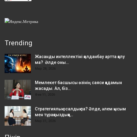
Trending
Жасанды интеллектіні қолданбау артта қалу
ма? Әлде оны…
Мар 28, 2026
Мемлекет басшысы өзінің саяси қадамын
жасады. Ал, біз…
Фев 11, 2026
Стратегиялық осалдық па? Әлде, әлем қысым
мен тұрақсыздыққа…
Мар 31, 2026