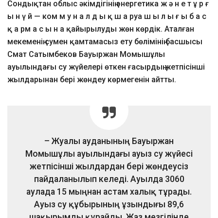
Сондықтан облыс әкімдігінің энергетика ж ә н е т ұ р ғ
ы н ү й — ком м у н а л д ы қ ш а руа ш ы л ы ғ ы б а с
қ а рм а с ы н а қайырылуды жөн көрдік. Аталған
мекеменің сумен қамтамасыз ету бөлімінің басшысы
Смат Сатымбеков Бауыржан Момышұлы
ауылындағы су жүйелері өткен ғасырдың жетпісінші
жылдарынан бері жөндеу көрмегенін айтты.
– Жуалы ауданының Бауыржан
Момышұлы ауылындағы ауыз су жүйесі
жетпісінші жылдардан бері жөндеусіз
пайдаланылып келеді. Ауылда 3060
аулада 15 мыңнан астам халық тұрады.
Ауыз су құбырының ұзындығы 89,6
шақырымды құрайды. Жаз мезгілінде