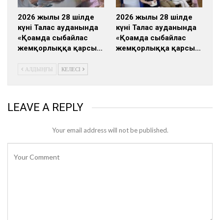
2026 жылғы 28 шілде
2026 жылғы 28 шілде
күні Талас ауданында
күні Талас ауданында
«Қоғамда сыбайлас
«Қоғамда сыбайлас
жемқорлыққа қарсы…
жемқорлыққа қарсы…
АЛДЫҢҒЫ
КЕЛЕСІ
LEAVE A REPLY
Your email address will not be published.