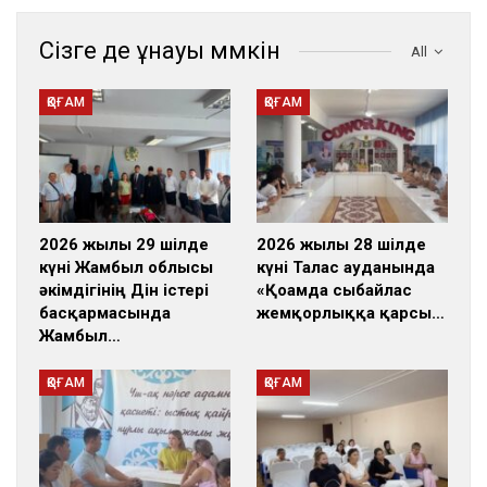
Сізге де ұнауы мүмкін
All
ҚОҒАМ
ҚОҒАМ
2026 жылғы 29 шілде
2026 жылғы 28 шілде
күні Жамбыл облысы
күні Талас ауданында
әкімдігінің Дін істері
«Қоғамда сыбайлас
басқармасында
жемқорлыққа қарсы…
Жамбыл…
ҚОҒАМ
ҚОҒАМ