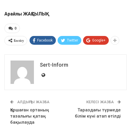
Арайлы ЖАҚСЫЛЫҚ
0
Бөлісу
Facebook
Twitter
Google+
Sert-Inform
АЛДЫҢҒЫ ЖАЗБА
КЕЛЕСІ ЖАЗБА
Қоршаған ортаның
Тараздағы түрмеде
тазалығы қатаң
білім күні атап өтілді
бақылауда