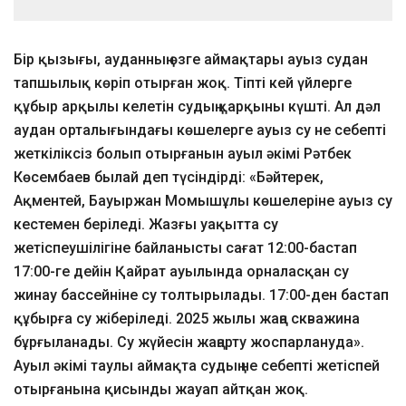
Бір қызығы, ауданның өзге аймақтары ауыз судан
тапшылық көріп отырған жоқ. Тіпті кей үйлерге
құбыр арқылы келетін судың қарқыны күшті. Ал дәл
аудан орталығындағы көшелерге ауыз су не себепті
жеткіліксіз болып отырғанын ауыл әкімі Рәтбек
Көсембаев былай деп түсіндірді: «Бәйтерек,
Ақментей, Бауыржан Момышұлы көшелеріне ауыз су
кестемен беріледі. Жазғы уақытта су
жетіспеушілігіне байланысты сағат 12:00-бастап
17:00-ге дейін Қайрат ауылында орналасқан су
жинау бассейніне су толтырылады. 17:00-ден бастап
құбырға су жіберіледі. 2025 жылы жаңа скважина
бұрғыланады. Су жүйесін жаңарту жоспарлануда».
Ауыл әкімі таулы аймақта судың не себепті жетіспей
отырғанына қисынды жауап айтқан жоқ.